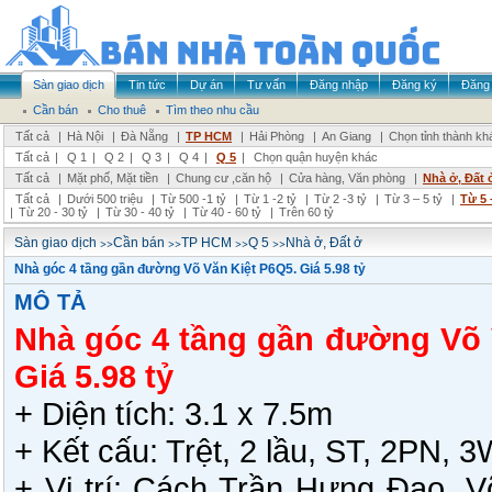
Sàn giao dịch
Tin tức
Dự án
Tư vấn
Đăng nhập
Đăng ký
Đăng 
Cần bán
Cho thuê
Tìm theo nhu cầu
Tất cả
|
Hà Nội
|
Đà Nẵng
|
TP HCM
|
Hải Phòng
|
An Giang
|
Chọn tỉnh thành kh
Tất cả
|
Q 1
|
Q 2
|
Q 3
|
Q 4
|
Q 5
|
Chọn quận huyện khác
Tất cả
|
Mặt phố, Mặt tiền
|
Chung cư ,căn hộ
|
Cửa hàng, Văn phòng
|
Nhà ở, Đất 
Tất cả
|
Dưới 500 triệu
|
Từ 500 -1 tỷ
|
Từ 1 -2 tỷ
|
Từ 2 -3 tỷ
|
Từ 3 – 5 tỷ
|
Từ 5 
|
Từ 20 - 30 tỷ
|
Từ 30 - 40 tỷ
|
Từ 40 - 60 tỷ
|
Trên 60 tỷ
>>
>>
>>
>>
Sàn giao dịch
Cần bán
TP HCM
Q 5
Nhà ở, Đất ở
Nhà góc 4 tầng gần đường Võ Văn Kiệt P6Q5. Giá 5.98 tỷ
MÔ TẢ
Nhà góc 4 tầng gần đường Võ 
Giá 5.98 tỷ
+ Diện tích: 3.1 x 7.5m
+ Kết cấu: Trệt, 2 lầu, ST, 2PN, 
+ Vị trí: Cách Trần Hưng Đạo, V