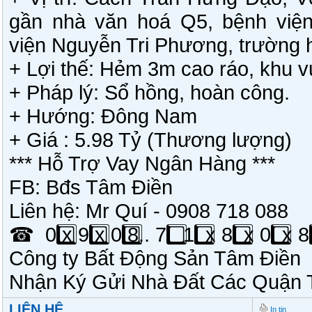
gần nhà văn hoá Q5, bệnh viện
viện Nguyễn Tri Phương, trường 
+ Lợi thế: Hẻm 3m cao ráo, khu v
+ Pháp lý: Sổ hồng, hoàn công.
+ Hướng: Đông Nam
+ Giá : 5.98 Tỷ (Thương lượng)
*** Hỗ Trợ Vay Ngân Hàng ***
FB: Bđs Tâm Điền
Liên hệ: Mr Quí - 0908 718 088
☎
0️
x 9️
x 0️
8.. 7️
1️
x 8️
x 0️
x 8️
Công ty Bất Động Sản Tâm Điền
Nhận Ký Gửi Nhà Đất Các Quận
LIÊN HỆ
In tin