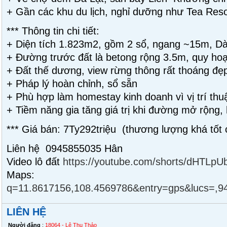
+ Gần các khu du lịch, nghỉ dưỡng như Tea Reso
*** Thông tin chi tiết:
+ Diện tích 1.823m2, gồm 2 sổ, ngang ~15m, D
+ Đường trước đất là betong rộng 3.5m, quy h
+ Đất thế dương, view rừng thông rất thoáng đẹ
+ Pháp lý hoàn chỉnh, sổ sẵn
+ Phù hợp làm homestay kinh doanh vì vị trí th
+ Tiềm năng gia tăng giá trị khi đường mở rộng, h
*** Giá bán: 7Ty292triệu (thương lượng khá tốt 
Liên hệ 0945855035 Hân
Video lô đất
https://youtube.com/shorts/dHT
q=11.8617156,108.4569786&entry=gps&lu
LIÊN HỆ
Người đăng
:
18064 - Lê Thu Thảo