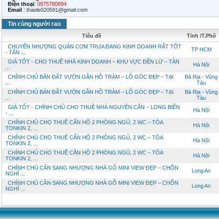
Điện thoại
:
0975780894
Email
:
thaole020591@gmail.com
Tin cùng người rao
Tiêu đề
Tỉnh /T.Phố
CHUYỂN NHƯỢNG QUÁN CƠM TRƯA ĐANG KINH DOANH RẤT TỐT
TP HCM
- TÂN ...
GIÁ TỐT - CHO THUÊ NHÀ KINH DOANH – KHU VỰC ĐỀN LỪ – TÂN
Hà Nội
...
CHÍNH CHỦ BÁN ĐẤT VƯỜN GẦN HỒ TRÀM – LÔ GÓC ĐẸP – TẠI
Bà Rịa - Vũng
...
Tàu
CHÍNH CHỦ BÁN ĐẤT VƯỜN GẦN HỒ TRÀM – LÔ GÓC ĐẸP – TẠI
Bà Rịa - Vũng
...
Tàu
GIÁ TỐT - CHÍNH CHỦ CHO THUÊ NHÀ NGUYÊN CĂN – LONG BIÊN
Hà Nội
- ...
CHÍNH CHỦ CHO THUÊ CĂN HỘ 2 PHÒNG NGỦ, 2 WC – TÒA
Hà Nội
TONKIN 2, ...
CHÍNH CHỦ CHO THUÊ CĂN HỘ 2 PHÒNG NGỦ, 2 WC – TÒA
Hà Nội
TONKIN 2, ...
CHÍNH CHỦ CHO THUÊ CĂN HỘ 2 PHÒNG NGỦ, 2 WC – TÒA
Hà Nội
TONKIN 2, ...
CHÍNH CHỦ CẦN SANG NHƯỢNG NHÀ GỖ MINI VIEW ĐẸP – CHỐN
Long An
NGHỈ ...
CHÍNH CHỦ CẦN SANG NHƯỢNG NHÀ GỖ MINI VIEW ĐẸP – CHỐN
Long An
NGHỈ ...