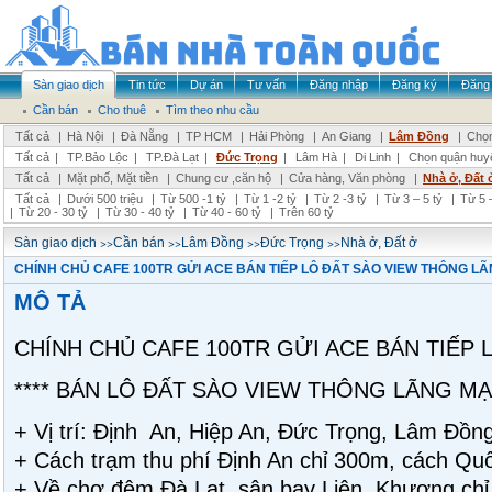
Sàn giao dịch
Tin tức
Dự án
Tư vấn
Đăng nhập
Đăng ký
Đăng 
Cần bán
Cho thuê
Tìm theo nhu cầu
Tất cả
|
Hà Nội
|
Đà Nẵng
|
TP HCM
|
Hải Phòng
|
An Giang
|
Lâm Đồng
|
Chọn
Tất cả
|
TP.Bảo Lộc
|
TP.Đà Lạt
|
Đức Trọng
|
Lâm Hà
|
Di Linh
|
Chọn quận huy
Tất cả
|
Mặt phố, Mặt tiền
|
Chung cư ,căn hộ
|
Cửa hàng, Văn phòng
|
Nhà ở, Đất 
Tất cả
|
Dưới 500 triệu
|
Từ 500 -1 tỷ
|
Từ 1 -2 tỷ
|
Từ 2 -3 tỷ
|
Từ 3 – 5 tỷ
|
Từ 5 –
|
Từ 20 - 30 tỷ
|
Từ 30 - 40 tỷ
|
Từ 40 - 60 tỷ
|
Trên 60 tỷ
>>
>>
>>
>>
Sàn giao dịch
Cần bán
Lâm Đồng
Đức Trọng
Nhà ở, Đất ở
CHÍNH CHỦ CAFE 100TR GỬI ACE BÁN TIẾP LÔ ĐẤT SÀO VIEW THÔNG L
MÔ TẢ
CHÍNH CHỦ CAFE 100TR GỬI ACE BÁN TIẾP
**** BÁN LÔ ĐẤT SÀO VIEW THÔNG LÃNG MẠ
+ Vị trí: Định An, Hiệp An, Đức Trọng, Lâm Đồn
+ Cách trạm thu phí Định An chỉ 300m, cách Qu
+ Về chợ đêm Đà Lạt, sân bay Liên Khương chỉ 