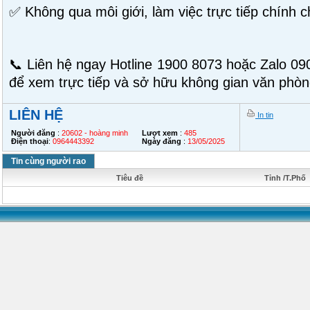
✅ Không qua môi giới, làm việc trực tiếp chính c
📞 Liên hệ ngay Hotline 1900 8073 hoặc Zalo 0
để xem trực tiếp và sở hữu không gian văn phòn
LIÊN HỆ
In tin
Người đăng
:
20602 - hoàng minh
Lượt xem
:
485
Điện thoại
:
0964443392
Ngày đăng
:
13/05/2025
Tin cùng người rao
Tiêu đề
Tỉnh /T.Phố