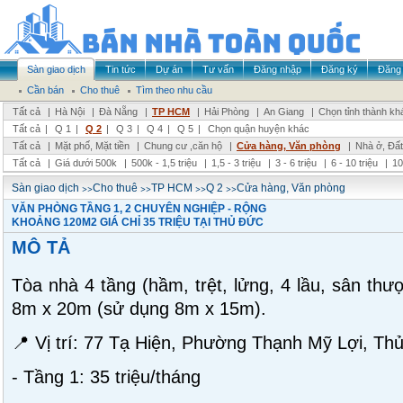
Sàn giao dịch
Tin tức
Dự án
Tư vấn
Đăng nhập
Đăng ký
Đăng 
Cần bán
Cho thuê
Tìm theo nhu cầu
Tất cả
|
Hà Nội
|
Đà Nẵng
|
TP HCM
|
Hải Phòng
|
An Giang
|
Chọn tỉnh thành kh
Tất cả
|
Q 1
|
Q 2
|
Q 3
|
Q 4
|
Q 5
|
Chọn quận huyện khác
Tất cả
|
Mặt phố, Mặt tiền
|
Chung cư ,căn hộ
|
Cửa hàng, Văn phòng
|
Nhà ở, Đất
Tất cả
|
Giá dưới 500k
|
500k - 1,5 triệu
|
1,5 - 3 triệu
|
3 - 6 triệu
|
6 - 10 triệu
|
10
>>
>>
>>
>>
Sàn giao dịch
Cho thuê
TP HCM
Q 2
Cửa hàng, Văn phòng
VĂN PHÒNG TẦNG 1, 2 CHUYÊN NGHIỆP - RỘNG
KHOẢNG 120M2 GIÁ CHỈ 35 TRIỆU TẠI THỦ ĐỨC
MÔ TẢ
Tòa nhà 4 tầng (hầm, trệt, lửng, 4 lầu, sân thượ
8m x 20m (sử dụng 8m x 15m).
📍 Vị trí: 77 Tạ Hiện, Phường Thạnh Mỹ Lợi, Th
- Tầng 1: 35 triệu/tháng