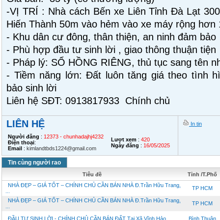
-VỊ TRÍ : Nhà cách Bến xe Liên Tỉnh Đà Lạt 3
Hiến Thành 50m vào hẻm vào xe máy rộng hơn 
- Khu dân cư đông, thân thiện, an ninh đảm bảo
- Phù hợp đầu tư sinh lời , giao thông thuận tiện
- Pháp lý: SỔ HỒNG RIÊNG, thủ tục sang tên n
- Tiềm năng lớn: Đất luôn tăng giá theo tình
bảo sinh lời
Liên hệ SĐT: 0913817933 Chính chủ
LIÊN HỆ
In tin
Người đăng
:
12373 - chunhadajhj4232
Lượt xem
:
420
Điện thoại
:
Ngày đăng
:
16/05/2025
Email
:
kimlandtbds1224@gmail.com
Tin cùng người rao
Tiêu đề
Tỉnh /T.Phố
NHÀ ĐẸP – GIÁ TỐT – CHÍNH CHỦ CẦN BÁN NHÀ Đ.Trần Hữu Trang,
TP HCM
...
NHÀ ĐẸP – GIÁ TỐT – CHÍNH CHỦ CẦN BÁN NHÀ Đ.Trần Hữu Trang,
TP HCM
...
ĐẦU TƯ SINH LỜI - CHÍNH CHỦ CẦN BÁN ĐẤT Tại Xã Vĩnh Hảo, ...
Bình Thuận