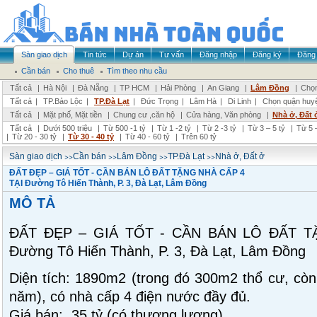
Sàn giao dịch
Tin tức
Dự án
Tư vấn
Đăng nhập
Đăng ký
Đăng 
Cần bán
Cho thuê
Tìm theo nhu cầu
Tất cả
|
Hà Nội
|
Đà Nẵng
|
TP HCM
|
Hải Phòng
|
An Giang
|
Lâm Đồng
|
Chọn
Tất cả
|
TP.Bảo Lộc
|
TP.Đà Lạt
|
Đức Trọng
|
Lâm Hà
|
Di Linh
|
Chọn quận huy
Tất cả
|
Mặt phố, Mặt tiền
|
Chung cư ,căn hộ
|
Cửa hàng, Văn phòng
|
Nhà ở, Đất 
Tất cả
|
Dưới 500 triệu
|
Từ 500 -1 tỷ
|
Từ 1 -2 tỷ
|
Từ 2 -3 tỷ
|
Từ 3 – 5 tỷ
|
Từ 5 –
|
Từ 20 - 30 tỷ
|
Từ 30 - 40 tỷ
|
Từ 40 - 60 tỷ
|
Trên 60 tỷ
>>
>>
>>
>>
Sàn giao dịch
Cần bán
Lâm Đồng
TP.Đà Lạt
Nhà ở, Đất ở
ĐẤT ĐẸP – GIÁ TỐT - CẦN BÁN LÔ ĐẤT TẶNG NHÀ CẤP 4
TẠI Đường Tô Hiến Thành, P. 3, Đà Lạt, Lâm Đồng
MÔ TẢ
ĐẤT ĐẸP – GIÁ TỐT - CẦN BÁN LÔ ĐẤT 
Đường Tô Hiến Thành, P. 3, Đà Lạt, Lâm Đồng
Diện tích: 1890m2 (trong đó 300m2 thổ cư, còn l
năm), có nhà cấp 4 điện nước đầy đủ.
Giá bán: 35 tỷ (có thương lượng)