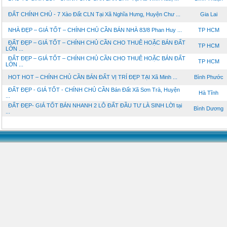
ĐẤT CHÍNH CHỦ - 7 Xào Đất CLN Tại Xã Nghĩa Hưng, Huyện Chư ...
Gia Lai
NHÀ ĐẸP – GIÁ TỐT – CHÍNH CHỦ CẦN BÁN NHÀ 83/8 Phan Huy ...
TP HCM
ĐẤT ĐẸP – GIÁ TỐT – CHÍNH CHỦ CẦN CHO THUÊ HOẶC BÁN ĐẤT
TP HCM
LỚN ...
ĐẤT ĐẸP – GIÁ TỐT – CHÍNH CHỦ CẦN CHO THUÊ HOẶC BÁN ĐẤT
TP HCM
LỚN ...
HOT HOT – CHÍNH CHỦ CẦN BÁN ĐẤT VỊ TRÍ ĐẸP TẠI Xã Minh ...
Bình Phước
ĐẤT ĐẸP - GIÁ TỐT - CHÍNH CHỦ CẦN Bán Đất Xã Sơn Trà, Huyện
Hà Tĩnh
...
ĐẤT ĐẸP- GIÁ TỐT BÁN NHANH 2 LÔ ĐẤT ĐẦU TƯ LÀ SINH LỜI tại
Bình Dương
...