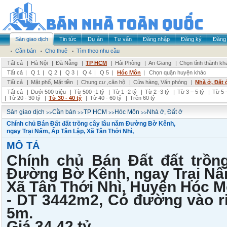
Sàn giao dịch
Tin tức
Dự án
Tư vấn
Đăng nhập
Đăng ký
Đăng 
Cần bán
Cho thuê
Tìm theo nhu cầu
Tất cả
|
Hà Nội
|
Đà Nẵng
|
TP HCM
|
Hải Phòng
|
An Giang
|
Chọn tỉnh thành kh
Tất cả
|
Q 1
|
Q 2
|
Q 3
|
Q 4
|
Q 5
|
Hóc Môn
|
Chọn quận huyện khác
Tất cả
|
Mặt phố, Mặt tiền
|
Chung cư ,căn hộ
|
Cửa hàng, Văn phòng
|
Nhà ở, Đất 
Tất cả
|
Dưới 500 triệu
|
Từ 500 -1 tỷ
|
Từ 1 -2 tỷ
|
Từ 2 -3 tỷ
|
Từ 3 – 5 tỷ
|
Từ 5 –
|
Từ 20 - 30 tỷ
|
Từ 30 - 40 tỷ
|
Từ 40 - 60 tỷ
|
Trên 60 tỷ
>>
>>
>>
>>
Sàn giao dịch
Cần bán
TP HCM
Hóc Môn
Nhà ở, Đất ở
Chính chủ Bán Đất đất trồng cây lâu năm Đường Bờ Kênh,
ngay Trại Nấm, Ấp Tân Lập, Xã Tân Thới Nhì,
MÔ TẢ
Chính chủ Bán Đất đất trồn
Đường Bờ Kênh, ngay Trại Nấ
Xã Tân Thới Nhì, Huyện Hóc 
- DT 3442m2, Có đường vào r
5m.
Giá 34,42 tỷ .