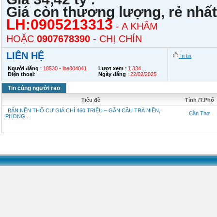
Giá còn thương lượng, rẻ nhấ
LH:
0905213313
- A KHÂM
HOẶC
0907678390
- CHỊ CHÍN
LIÊN HỆ
In tin
Người đăng
:
18530 - lhe804041
Lượt xem
:
1.334
Điện thoại
:
Ngày đăng
:
22/02/2025
Tin cùng người rao
Tiêu đề
Tỉnh /T.Phố
BÁN NỀN THỔ CƯ GIÁ CHỈ 460 TRIỆU – GẦN CẦU TRÀ NIỀN,
Cần Thơ
PHONG ...