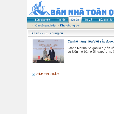
Sàn giao dịch
Tin tức
Dự án
Tư vấn
Đăng nhập
Khu công nghiệp
Khu chung cư
>>
Dự án
Khu chung cư
Căn hộ hàng hiệu Việt sắp đượ
Grand Marina Saigon là dự án đầ
sự kiện mở bán ở Singapore, ngày
CÁC TIN KHÁC