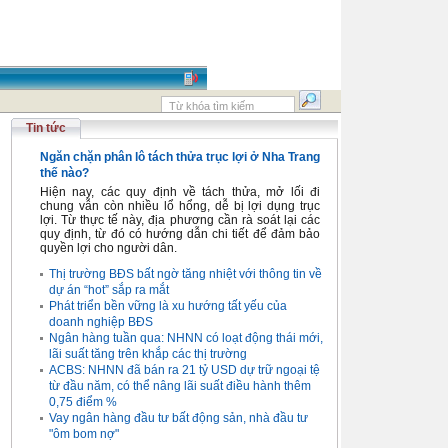
Tin tức
Ngăn chặn phân lô tách thửa trục lợi ở Nha Trang
thế nào?
Hiện nay, các quy định về tách thửa, mở lối đi
chung vẫn còn nhiều lổ hổng, dễ bị lợi dụng trục
lợi. Từ thực tế này, địa phương cần rà soát lại các
quy định, từ đó có hướng dẫn chi tiết để đảm bảo
quyền lợi cho người dân.
Thị trường BĐS bất ngờ tăng nhiệt với thông tin về
dự án “hot” sắp ra mắt
Phát triển bền vững là xu hướng tất yếu của
doanh nghiệp BĐS
Ngân hàng tuần qua: NHNN có loạt động thái mới,
lãi suất tăng trên khắp các thị trường
ACBS: NHNN đã bán ra 21 tỷ USD dự trữ ngoại tệ
từ đầu năm, có thể nâng lãi suất điều hành thêm
0,75 điểm %
Vay ngân hàng đầu tư bất động sản, nhà đầu tư
"ôm bom nợ"