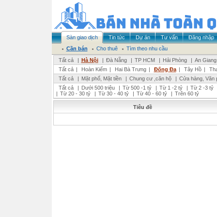
Sàn giao dịch
Tin tức
Dự án
Tư vấn
Đăng nhập
Cần bán
Cho thuê
Tìm theo nhu cầu
Tất cả
|
Hà Nội
|
Đà Nẵng
|
TP HCM
|
Hải Phòng
|
An Giang
Tất cả
|
Hoàn Kiếm
|
Hai Bà Trưng
|
Đống Đa
|
Tây Hồ
|
Th
Tất cả
|
Mặt phố, Mặt tiền
|
Chung cư ,căn hộ
|
Cửa hàng, Văn 
Tất cả
|
Dưới 500 triệu
|
Từ 500 -1 tỷ
|
Từ 1 -2 tỷ
|
Từ 2 -3 tỷ
|
Từ 20 - 30 tỷ
|
Từ 30 - 40 tỷ
|
Từ 40 - 60 tỷ
|
Trên 60 tỷ
Tiêu đề