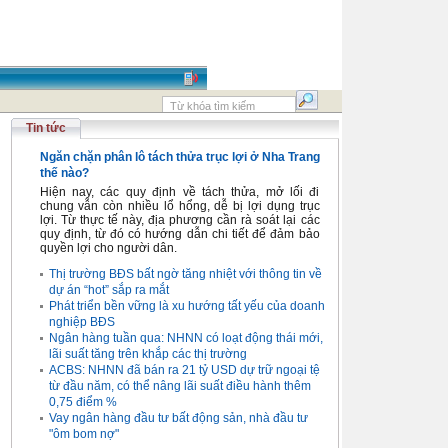
Tin tức
Ngăn chặn phân lô tách thửa trục lợi ở Nha Trang
thế nào?
Hiện nay, các quy định về tách thửa, mở lối đi
chung vẫn còn nhiều lổ hổng, dễ bị lợi dụng trục
lợi. Từ thực tế này, địa phương cần rà soát lại các
quy định, từ đó có hướng dẫn chi tiết để đảm bảo
quyền lợi cho người dân.
Thị trường BĐS bất ngờ tăng nhiệt với thông tin về
dự án “hot” sắp ra mắt
Phát triển bền vững là xu hướng tất yếu của doanh
nghiệp BĐS
Ngân hàng tuần qua: NHNN có loạt động thái mới,
lãi suất tăng trên khắp các thị trường
ACBS: NHNN đã bán ra 21 tỷ USD dự trữ ngoại tệ
từ đầu năm, có thể nâng lãi suất điều hành thêm
0,75 điểm %
Vay ngân hàng đầu tư bất động sản, nhà đầu tư
"ôm bom nợ"