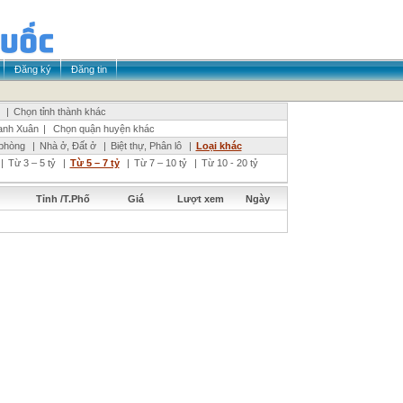
Đăng ký
Đăng tin
|
Chọn tỉnh thành khác
anh Xuân
|
Chọn quận huyện khác
phòng
|
Nhà ở, Đất ở
|
Biệt thự, Phân lô
|
Loại khác
|
Từ 3 – 5 tỷ
|
Từ 5 – 7 tỷ
|
Từ 7 – 10 tỷ
|
Từ 10 - 20 tỷ
Tỉnh /T.Phố
Giá
Lượt xem
Ngày