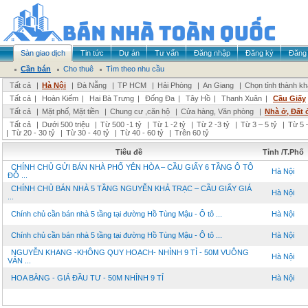
Sàn giao dịch
Tin tức
Dự án
Tư vấn
Đăng nhập
Đăng ký
Đăng 
Cần bán
Cho thuê
Tìm theo nhu cầu
Tất cả
|
Hà Nội
|
Đà Nẵng
|
TP HCM
|
Hải Phòng
|
An Giang
|
Chọn tỉnh thành k
Tất cả
|
Hoàn Kiếm
|
Hai Bà Trưng
|
Đống Đa
|
Tây Hồ
|
Thanh Xuân
|
Cầu Giấy
Tất cả
|
Mặt phố, Mặt tiền
|
Chung cư ,căn hộ
|
Cửa hàng, Văn phòng
|
Nhà ở, Đất 
Tất cả
|
Dưới 500 triệu
|
Từ 500 -1 tỷ
|
Từ 1 -2 tỷ
|
Từ 2 -3 tỷ
|
Từ 3 – 5 tỷ
|
Từ 5 –
|
Từ 20 - 30 tỷ
|
Từ 30 - 40 tỷ
|
Từ 40 - 60 tỷ
|
Trên 60 tỷ
Tiêu đề
Tỉnh /T.Phố
CHÍNH CHỦ GỬI BÁN NHÀ PHỐ YÊN HÒA – CẦU GIẤY 6 TẦNG Ô TÔ
Hà Nội
ĐỖ ...
CHÍNH CHỦ BÁN NHÀ 5 TẦNG NGUYỄN KHẢ TRẠC – CẦU GIẤY GIÁ
Hà Nội
...
Chính chủ cần bán nhà 5 tầng tại đường Hồ Tùng Mậu - Ô tô ...
Hà Nội
Chính chủ cần bán nhà 5 tầng tại đường Hồ Tùng Mậu - Ô tô ...
Hà Nội
NGUYỄN KHANG -KHÔNG QUY HOẠCH- NHỈNH 9 TỈ - 50M VUÔNG
Hà Nội
VẮN ...
HOA BẰNG - GIÁ ĐẦU TƯ - 50M NHỈNH 9 TỈ
Hà Nội