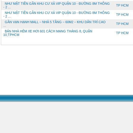
NHƯ MẶT TIỀN GẦN KHU CƯ XÁ VIP QUẬN 10 - ĐƯỜNG 8M THÔNG
TP HCM
- 2 ...
NHƯ MẶT TIỀN GẦN KHU CƯ XÁ VIP QUẬN 10 - ĐƯỜNG 8M THÔNG
TP HCM
- 2 ...
GẦN VẠN HẠNH MALL – NHÀ 5 TẦNG – 60M2 – KHU DÂN TRÍ CAO
TP HCM
...
BÁN NHÀ HẺM XE HƠI 601 CÁCH MẠNG THÁNG 8, QUẬN
TP HCM
10,TPHCM