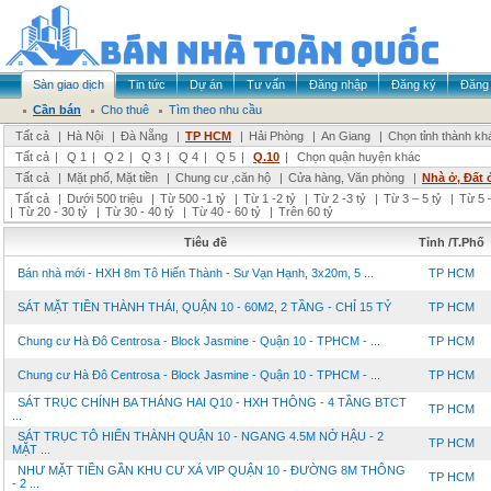
Sàn giao dịch
Tin tức
Dự án
Tư vấn
Đăng nhập
Đăng ký
Đăng 
Cần bán
Cho thuê
Tìm theo nhu cầu
Tất cả
|
Hà Nội
|
Đà Nẵng
|
TP HCM
|
Hải Phòng
|
An Giang
|
Chọn tỉnh thành kh
Tất cả
|
Q 1
|
Q 2
|
Q 3
|
Q 4
|
Q 5
|
Q.10
|
Chọn quận huyện khác
Tất cả
|
Mặt phố, Mặt tiền
|
Chung cư ,căn hộ
|
Cửa hàng, Văn phòng
|
Nhà ở, Đất 
Tất cả
|
Dưới 500 triệu
|
Từ 500 -1 tỷ
|
Từ 1 -2 tỷ
|
Từ 2 -3 tỷ
|
Từ 3 – 5 tỷ
|
Từ 5 –
|
Từ 20 - 30 tỷ
|
Từ 30 - 40 tỷ
|
Từ 40 - 60 tỷ
|
Trên 60 tỷ
Tiêu đề
Tỉnh /T.Phố
Bán nhà mới - HXH 8m Tô Hiến Thành - Sư Vạn Hạnh, 3x20m, 5 ...
TP HCM
SÁT MẶT TIỀN THÀNH THÁI, QUẬN 10 - 60M2, 2 TẦNG - CHỈ 15 TỶ
TP HCM
Chung cư Hà Đô Centrosa - Block Jasmine - Quận 10 - TPHCM - ...
TP HCM
Chung cư Hà Đô Centrosa - Block Jasmine - Quận 10 - TPHCM - ...
TP HCM
SÁT TRỤC CHÍNH BA THÁNG HAI Q10 - HXH THÔNG - 4 TẦNG BTCT
TP HCM
...
SÁT TRỤC TÔ HIẾN THÀNH QUẬN 10 - NGANG 4.5M NỞ HẬU - 2
TP HCM
MẶT ...
NHƯ MẶT TIỀN GẦN KHU CƯ XÁ VIP QUẬN 10 - ĐƯỜNG 8M THÔNG
TP HCM
- 2 ...