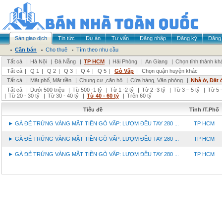
Sàn giao dịch
Tin tức
Dự án
Tư vấn
Đăng nhập
Đăng ký
Đăng 
Cần bán
Cho thuê
Tìm theo nhu cầu
Tất cả
|
Hà Nội
|
Đà Nẵng
|
TP HCM
|
Hải Phòng
|
An Giang
|
Chọn tỉnh thành kh
Tất cả
|
Q 1
|
Q 2
|
Q 3
|
Q 4
|
Q 5
|
Gò Vấp
|
Chọn quận huyện khác
Tất cả
|
Mặt phố, Mặt tiền
|
Chung cư ,căn hộ
|
Cửa hàng, Văn phòng
|
Nhà ở, Đất 
Tất cả
|
Dưới 500 triệu
|
Từ 500 -1 tỷ
|
Từ 1 -2 tỷ
|
Từ 2 -3 tỷ
|
Từ 3 – 5 tỷ
|
Từ 5 –
|
Từ 20 - 30 tỷ
|
Từ 30 - 40 tỷ
|
Từ 40 - 60 tỷ
|
Trên 60 tỷ
Tiêu đề
Tỉnh /T.Phố
► GÀ ĐẺ TRỨNG VÀNG MẶT TIỀN GÒ VẤP: LƯỢM ĐỀU TAY 280 ...
TP HCM
► GÀ ĐẺ TRỨNG VÀNG MẶT TIỀN GÒ VẤP: LƯỢM ĐỀU TAY 280 ...
TP HCM
► GÀ ĐẺ TRỨNG VÀNG MẶT TIỀN GÒ VẤP: LƯỢM ĐỀU TAY 280 ...
TP HCM