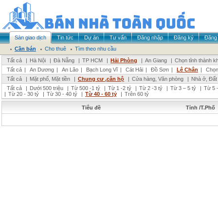
Sàn giao dịch
Tin tức
Dự án
Tư vấn
Đăng nhập
Đăng ký
Đăng 
Cần bán
Cho thuê
Tìm theo nhu cầu
Tất cả
|
Hà Nội
|
Đà Nẵng
|
TP HCM
|
Hải Phòng
|
An Giang
|
Chọn tỉnh thành k
Tất cả
|
An Dương
|
An Lão
|
Bạch Long Vĩ
|
Cát Hải
|
Đồ Sơn
|
Lê Chân
|
Chọn
Tất cả
|
Mặt phố, Mặt tiền
|
Chung cư ,căn hộ
|
Cửa hàng, Văn phòng
|
Nhà ở, Đất
Tất cả
|
Dưới 500 triệu
|
Từ 500 -1 tỷ
|
Từ 1 -2 tỷ
|
Từ 2 -3 tỷ
|
Từ 3 – 5 tỷ
|
Từ 5 –
|
Từ 20 - 30 tỷ
|
Từ 30 - 40 tỷ
|
Từ 40 - 60 tỷ
|
Trên 60 tỷ
Tiêu đề
Tỉnh /T.Phố