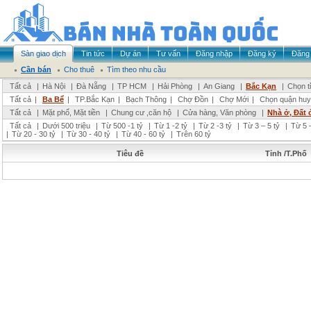
Sàn giao dịch
Tin tức
Dự án
Tư vấn
Đăng nhập
Đăng ký
Đăng 
Cần bán
Cho thuê
Tìm theo nhu cầu
Tất cả
|
Hà Nội
|
Đà Nẵng
|
TP HCM
|
Hải Phòng
|
An Giang
|
Bắc Kạn
|
Chọn t
Tất cả
|
Ba Bể
|
TP.Bắc Kạn
|
Bạch Thông
|
Chợ Đồn
|
Chợ Mới
|
Chọn quận huy
Tất cả
|
Mặt phố, Mặt tiền
|
Chung cư ,căn hộ
|
Cửa hàng, Văn phòng
|
Nhà ở, Đất 
Tất cả
|
Dưới 500 triệu
|
Từ 500 -1 tỷ
|
Từ 1 -2 tỷ
|
Từ 2 -3 tỷ
|
Từ 3 – 5 tỷ
|
Từ 5 –
|
Từ 20 - 30 tỷ
|
Từ 30 - 40 tỷ
|
Từ 40 - 60 tỷ
|
Trên 60 tỷ
Tiêu đề
Tỉnh /T.Phố