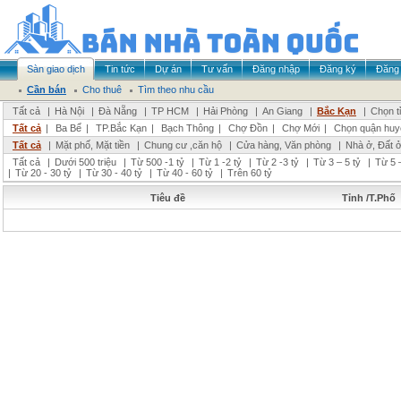
Sàn giao dịch
Tin tức
Dự án
Tư vấn
Đăng nhập
Đăng ký
Đăng 
Cần bán
Cho thuê
Tìm theo nhu cầu
Tất cả
|
Hà Nội
|
Đà Nẵng
|
TP HCM
|
Hải Phòng
|
An Giang
|
Bắc Kạn
|
Chọn t
Tất cả
|
Ba Bể
|
TP.Bắc Kạn
|
Bạch Thông
|
Chợ Đồn
|
Chợ Mới
|
Chọn quận huy
Tất cả
|
Mặt phố, Mặt tiền
|
Chung cư ,căn hộ
|
Cửa hàng, Văn phòng
|
Nhà ở, Đất 
Tất cả
|
Dưới 500 triệu
|
Từ 500 -1 tỷ
|
Từ 1 -2 tỷ
|
Từ 2 -3 tỷ
|
Từ 3 – 5 tỷ
|
Từ 5 –
|
Từ 20 - 30 tỷ
|
Từ 30 - 40 tỷ
|
Từ 40 - 60 tỷ
|
Trên 60 tỷ
Tiêu đề
Tỉnh /T.Phố