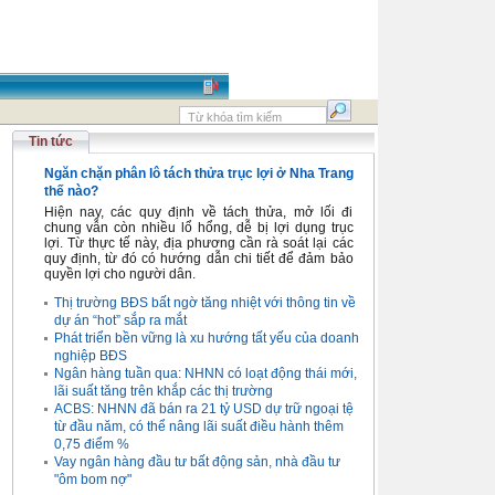
Tin tức
Ngăn chặn phân lô tách thửa trục lợi ở Nha Trang
thế nào?
Hiện nay, các quy định về tách thửa, mở lối đi
chung vẫn còn nhiều lổ hổng, dễ bị lợi dụng trục
lợi. Từ thực tế này, địa phương cần rà soát lại các
quy định, từ đó có hướng dẫn chi tiết để đảm bảo
quyền lợi cho người dân.
Thị trường BĐS bất ngờ tăng nhiệt với thông tin về
dự án “hot” sắp ra mắt
Phát triển bền vững là xu hướng tất yếu của doanh
nghiệp BĐS
Ngân hàng tuần qua: NHNN có loạt động thái mới,
lãi suất tăng trên khắp các thị trường
ACBS: NHNN đã bán ra 21 tỷ USD dự trữ ngoại tệ
từ đầu năm, có thể nâng lãi suất điều hành thêm
0,75 điểm %
Vay ngân hàng đầu tư bất động sản, nhà đầu tư
"ôm bom nợ"