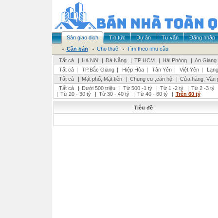
Sàn giao dịch
Tin tức
Dự án
Tư vấn
Đăng nhập
Cần bán
Cho thuê
Tìm theo nhu cầu
Tất cả
|
Hà Nội
|
Đà Nẵng
|
TP HCM
|
Hải Phòng
|
An Giang
Tất cả
|
TP.Bắc Giang
|
Hiệp Hòa
|
Tân Yên
|
Việt Yên
|
Lạng
Tất cả
|
Mặt phố, Mặt tiền
|
Chung cư ,căn hộ
|
Cửa hàng, Văn 
Tất cả
|
Dưới 500 triệu
|
Từ 500 -1 tỷ
|
Từ 1 -2 tỷ
|
Từ 2 -3 tỷ
|
Từ 20 - 30 tỷ
|
Từ 30 - 40 tỷ
|
Từ 40 - 60 tỷ
|
Trên 60 tỷ
Tiêu đề