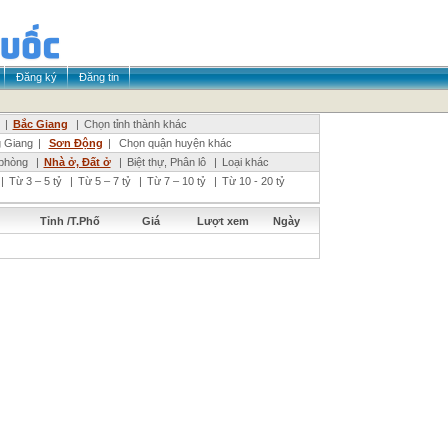
Đăng ký
Đăng tin
|
Bắc Giang
|
Chọn tỉnh thành khác
 Giang
|
Sơn Động
|
Chọn quận huyện khác
phòng
|
Nhà ở, Đất ở
|
Biệt thự, Phân lô
|
Loại khác
|
Từ 3 – 5 tỷ
|
Từ 5 – 7 tỷ
|
Từ 7 – 10 tỷ
|
Từ 10 - 20 tỷ
Tỉnh /T.Phố
Giá
Lượt xem
Ngày