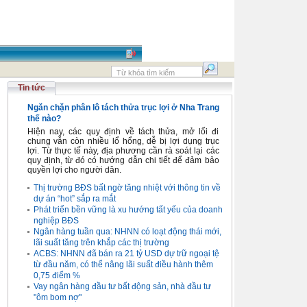
Tin tức
Ngăn chặn phân lô tách thửa trục lợi ở Nha Trang
thế nào?
Hiện nay, các quy định về tách thửa, mở lối đi
chung vẫn còn nhiều lổ hổng, dễ bị lợi dụng trục
lợi. Từ thực tế này, địa phương cần rà soát lại các
quy định, từ đó có hướng dẫn chi tiết để đảm bảo
quyền lợi cho người dân.
Thị trường BĐS bất ngờ tăng nhiệt với thông tin về
dự án “hot” sắp ra mắt
Phát triển bền vững là xu hướng tất yếu của doanh
nghiệp BĐS
Ngân hàng tuần qua: NHNN có loạt động thái mới,
lãi suất tăng trên khắp các thị trường
ACBS: NHNN đã bán ra 21 tỷ USD dự trữ ngoại tệ
từ đầu năm, có thể nâng lãi suất điều hành thêm
0,75 điểm %
Vay ngân hàng đầu tư bất động sản, nhà đầu tư
"ôm bom nợ"