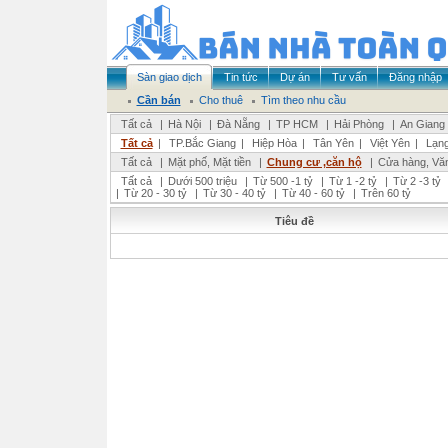
Sàn giao dịch
Tin tức
Dự án
Tư vấn
Đăng nhập
Cần bán
Cho thuê
Tìm theo nhu cầu
Tất cả
|
Hà Nội
|
Đà Nẵng
|
TP HCM
|
Hải Phòng
|
An Giang
Tất cả
|
TP.Bắc Giang
|
Hiệp Hòa
|
Tân Yên
|
Việt Yên
|
Lạng
Tất cả
|
Mặt phố, Mặt tiền
|
Chung cư ,căn hộ
|
Cửa hàng, Vă
Tất cả
|
Dưới 500 triệu
|
Từ 500 -1 tỷ
|
Từ 1 -2 tỷ
|
Từ 2 -3 tỷ
|
Từ 20 - 30 tỷ
|
Từ 30 - 40 tỷ
|
Từ 40 - 60 tỷ
|
Trên 60 tỷ
Tiêu đề