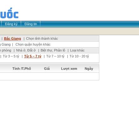
Đăng ký
Đăng tin
|
Bắc Giang
|
Chọn tỉnh thành khác
 Giang
|
Chọn quận huyện khác
n phòng
|
Nhà ở, Đất ở
|
Biệt thự, Phân lô
|
Loại khác
|
Từ 3 – 5 tỷ
|
Từ 5 – 7 tỷ
|
Từ 7 – 10 tỷ
|
Từ 10 - 20 tỷ
Tỉnh /T.Phố
Giá
Lượt xem
Ngày