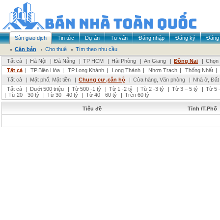
Sàn giao dịch
Tin tức
Dự án
Tư vấn
Đăng nhập
Đăng ký
Đăng 
Cần bán
Cho thuê
Tìm theo nhu cầu
Tất cả
|
Hà Nội
|
Đà Nẵng
|
TP HCM
|
Hải Phòng
|
An Giang
|
Đồng Nai
|
Chọn 
Tất cả
|
TP.Biên Hòa
|
TP.Long Khánh
|
Long Thành
|
Nhơn Trạch
|
Thống Nhất
|
Tất cả
|
Mặt phố, Mặt tiền
|
Chung cư ,căn hộ
|
Cửa hàng, Văn phòng
|
Nhà ở, Đất
Tất cả
|
Dưới 500 triệu
|
Từ 500 -1 tỷ
|
Từ 1 -2 tỷ
|
Từ 2 -3 tỷ
|
Từ 3 – 5 tỷ
|
Từ 5 –
|
Từ 20 - 30 tỷ
|
Từ 30 - 40 tỷ
|
Từ 40 - 60 tỷ
|
Trên 60 tỷ
Tiêu đề
Tỉnh /T.Phố