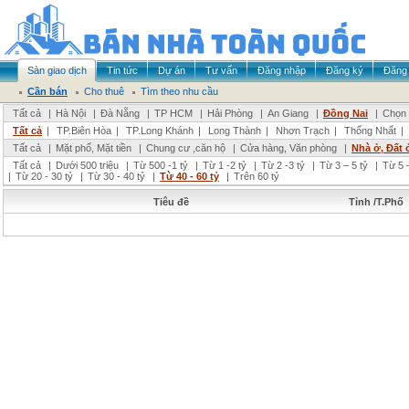
Sàn giao dịch
Tin tức
Dự án
Tư vấn
Đăng nhập
Đăng ký
Đăng 
Cần bán
Cho thuê
Tìm theo nhu cầu
Tất cả
|
Hà Nội
|
Đà Nẵng
|
TP HCM
|
Hải Phòng
|
An Giang
|
Đồng Nai
|
Chọn 
Tất cả
|
TP.Biên Hòa
|
TP.Long Khánh
|
Long Thành
|
Nhơn Trạch
|
Thống Nhất
|
Tất cả
|
Mặt phố, Mặt tiền
|
Chung cư ,căn hộ
|
Cửa hàng, Văn phòng
|
Nhà ở, Đất 
Tất cả
|
Dưới 500 triệu
|
Từ 500 -1 tỷ
|
Từ 1 -2 tỷ
|
Từ 2 -3 tỷ
|
Từ 3 – 5 tỷ
|
Từ 5 –
|
Từ 20 - 30 tỷ
|
Từ 30 - 40 tỷ
|
Từ 40 - 60 tỷ
|
Trên 60 tỷ
Tiêu đề
Tỉnh /T.Phố