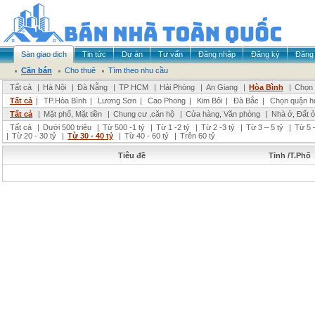
Sàn giao dịch
Tin tức
Dự án
Tư vấn
Đăng nhập
Đăng ký
Đăng 
Cần bán
Cho thuê
Tìm theo nhu cầu
Tất cả
|
Hà Nội
|
Đà Nẵng
|
TP HCM
|
Hải Phòng
|
An Giang
|
Hòa Bình
|
Chọn 
Tất cả
|
TP.Hòa Bình
|
Lương Sơn
|
Cao Phong
|
Kim Bôi
|
Đà Bắc
|
Chọn quận h
Tất cả
|
Mặt phố, Mặt tiền
|
Chung cư ,căn hộ
|
Cửa hàng, Văn phòng
|
Nhà ở, Đất 
Tất cả
|
Dưới 500 triệu
|
Từ 500 -1 tỷ
|
Từ 1 -2 tỷ
|
Từ 2 -3 tỷ
|
Từ 3 – 5 tỷ
|
Từ 5 –
|
Từ 20 - 30 tỷ
|
Từ 30 - 40 tỷ
|
Từ 40 - 60 tỷ
|
Trên 60 tỷ
Tiêu đề
Tỉnh /T.Phố