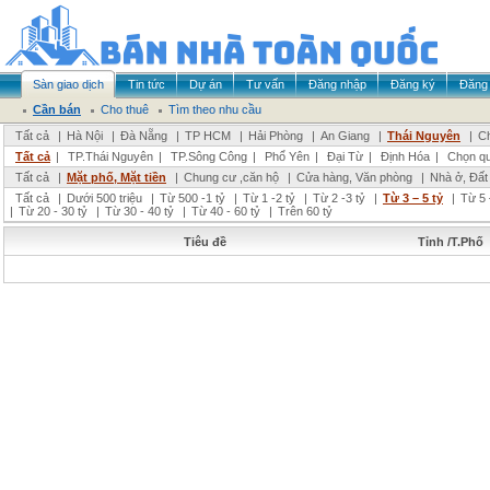
Sàn giao dịch
Tin tức
Dự án
Tư vấn
Đăng nhập
Đăng ký
Đăng 
Cần bán
Cho thuê
Tìm theo nhu cầu
Tất cả
|
Hà Nội
|
Đà Nẵng
|
TP HCM
|
Hải Phòng
|
An Giang
|
Thái Nguyên
|
Ch
Tất cả
|
TP.Thái Nguyên
|
TP.Sông Công
|
Phổ Yên
|
Đại Từ
|
Định Hóa
|
Chọn q
Tất cả
|
Mặt phố, Mặt tiền
|
Chung cư ,căn hộ
|
Cửa hàng, Văn phòng
|
Nhà ở, Đất
Tất cả
|
Dưới 500 triệu
|
Từ 500 -1 tỷ
|
Từ 1 -2 tỷ
|
Từ 2 -3 tỷ
|
Từ 3 – 5 tỷ
|
Từ 5 
|
Từ 20 - 30 tỷ
|
Từ 30 - 40 tỷ
|
Từ 40 - 60 tỷ
|
Trên 60 tỷ
Tiêu đề
Tỉnh /T.Phố