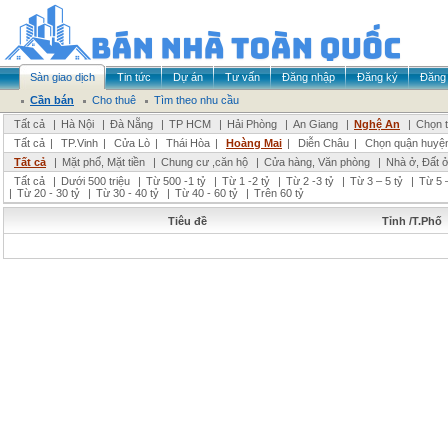
Sàn giao dịch
Tin tức
Dự án
Tư vấn
Đăng nhập
Đăng ký
Đăng 
Cần bán
Cho thuê
Tìm theo nhu cầu
Tất cả
|
Hà Nội
|
Đà Nẵng
|
TP HCM
|
Hải Phòng
|
An Giang
|
Nghệ An
|
Chọn t
Tất cả
|
TP.Vinh
|
Cửa Lò
|
Thái Hòa
|
Hoàng Mai
|
Diễn Châu
|
Chọn quận huyệ
Tất cả
|
Mặt phố, Mặt tiền
|
Chung cư ,căn hộ
|
Cửa hàng, Văn phòng
|
Nhà ở, Đất 
Tất cả
|
Dưới 500 triệu
|
Từ 500 -1 tỷ
|
Từ 1 -2 tỷ
|
Từ 2 -3 tỷ
|
Từ 3 – 5 tỷ
|
Từ 5 –
|
Từ 20 - 30 tỷ
|
Từ 30 - 40 tỷ
|
Từ 40 - 60 tỷ
|
Trên 60 tỷ
Tiêu đề
Tỉnh /T.Phố