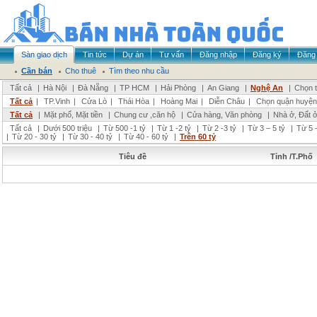
Sàn giao dịch
Tin tức
Dự án
Tư vấn
Đăng nhập
Đăng ký
Đăng 
Cần bán
Cho thuê
Tìm theo nhu cầu
Tất cả
|
Hà Nội
|
Đà Nẵng
|
TP HCM
|
Hải Phòng
|
An Giang
|
Nghệ An
|
Chọn t
Tất cả
|
TP.Vinh
|
Cửa Lò
|
Thái Hòa
|
Hoàng Mai
|
Diễn Châu
|
Chọn quận huyện
Tất cả
|
Mặt phố, Mặt tiền
|
Chung cư ,căn hộ
|
Cửa hàng, Văn phòng
|
Nhà ở, Đất 
Tất cả
|
Dưới 500 triệu
|
Từ 500 -1 tỷ
|
Từ 1 -2 tỷ
|
Từ 2 -3 tỷ
|
Từ 3 – 5 tỷ
|
Từ 5 –
|
Từ 20 - 30 tỷ
|
Từ 30 - 40 tỷ
|
Từ 40 - 60 tỷ
|
Trên 60 tỷ
Tiêu đề
Tỉnh /T.Phố