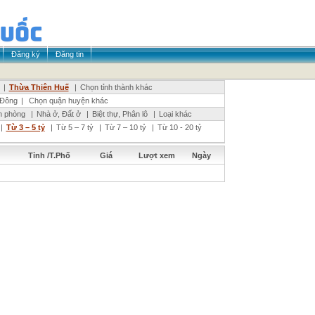
Đăng ký
Đăng tin
|
Thừa Thiên Huế
|
Chọn tỉnh thành khác
Đông
|
Chọn quận huyện khác
n phòng
|
Nhà ở, Đất ở
|
Biệt thự, Phân lô
|
Loại khác
|
Từ 3 – 5 tỷ
|
Từ 5 – 7 tỷ
|
Từ 7 – 10 tỷ
|
Từ 10 - 20 tỷ
Tỉnh /T.Phố
Giá
Lượt xem
Ngày