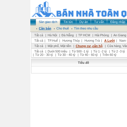
Sàn giao dịch
Tin tức
Dự án
Tư vấn
Đăng nhập
Cần bán
Cho thuê
Tìm theo nhu cầu
Tất cả
|
Hà Nội
|
Đà Nẵng
|
TP HCM
|
Hải Phòng
|
An Giang
Tất cả
|
TP.Huế
|
Hương Thủy
|
Hương Trà
|
A Lưới
|
Nam 
Tất cả
|
Mặt phố, Mặt tiền
|
Chung cư ,căn hộ
|
Cửa hàng, Vă
Tất cả
|
Dưới 500 triệu
|
Từ 500 -1 tỷ
|
Từ 1 -2 tỷ
|
Từ 2 -3 tỷ
|
Từ 20 - 30 tỷ
|
Từ 30 - 40 tỷ
|
Từ 40 - 60 tỷ
|
Trên 60 tỷ
Tiêu đề