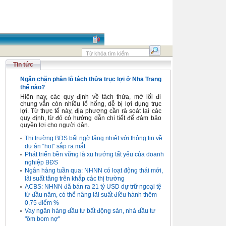
Tin tức
Ngăn chặn phân lô tách thửa trục lợi ở Nha Trang
thế nào?
Hiện nay, các quy định về tách thửa, mở lối đi
chung vẫn còn nhiều lổ hổng, dễ bị lợi dụng trục
lợi. Từ thực tế này, địa phương cần rà soát lại các
quy định, từ đó có hướng dẫn chi tiết để đảm bảo
quyền lợi cho người dân.
Thị trường BĐS bất ngờ tăng nhiệt với thông tin về
dự án “hot” sắp ra mắt
Phát triển bền vững là xu hướng tất yếu của doanh
nghiệp BĐS
Ngân hàng tuần qua: NHNN có loạt động thái mới,
lãi suất tăng trên khắp các thị trường
ACBS: NHNN đã bán ra 21 tỷ USD dự trữ ngoại tệ
từ đầu năm, có thể nâng lãi suất điều hành thêm
0,75 điểm %
Vay ngân hàng đầu tư bất động sản, nhà đầu tư
"ôm bom nợ"