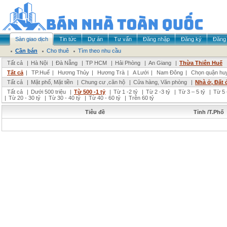
Sàn giao dịch
Tin tức
Dự án
Tư vấn
Đăng nhập
Đăng ký
Đăng 
Cần bán
Cho thuê
Tìm theo nhu cầu
Tất cả
|
Hà Nội
|
Đà Nẵng
|
TP HCM
|
Hải Phòng
|
An Giang
|
Thừa Thiên Huế
Tất cả
|
TP.Huế
|
Hương Thủy
|
Hương Trà
|
A Lưới
|
Nam Đông
|
Chọn quận hu
Tất cả
|
Mặt phố, Mặt tiền
|
Chung cư ,căn hộ
|
Cửa hàng, Văn phòng
|
Nhà ở, Đất 
Tất cả
|
Dưới 500 triệu
|
Từ 500 -1 tỷ
|
Từ 1 -2 tỷ
|
Từ 2 -3 tỷ
|
Từ 3 – 5 tỷ
|
Từ 5 
|
Từ 20 - 30 tỷ
|
Từ 30 - 40 tỷ
|
Từ 40 - 60 tỷ
|
Trên 60 tỷ
Tiêu đề
Tỉnh /T.Phố