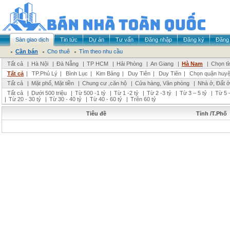
Sàn giao dịch
Tin tức
Dự án
Tư vấn
Đăng nhập
Đăng ký
Đăng 
Cần bán
Cho thuê
Tìm theo nhu cầu
Tất cả
|
Hà Nội
|
Đà Nẵng
|
TP HCM
|
Hải Phòng
|
An Giang
|
Hà Nam
|
Chọn tỉ
Tất cả
|
TP.Phủ Lý
|
Bình Lục
|
Kim Bảng
|
Duy Tiên
|
Duy Tiên
|
Chọn quận huy
Tất cả
|
Mặt phố, Mặt tiền
|
Chung cư ,căn hộ
|
Cửa hàng, Văn phòng
|
Nhà ở, Đất ở
Tất cả
|
Dưới 500 triệu
|
Từ 500 -1 tỷ
|
Từ 1 -2 tỷ
|
Từ 2 -3 tỷ
|
Từ 3 – 5 tỷ
|
Từ 5 –
|
Từ 20 - 30 tỷ
|
Từ 30 - 40 tỷ
|
Từ 40 - 60 tỷ
|
Trên 60 tỷ
Tiêu đề
Tỉnh /T.Phố