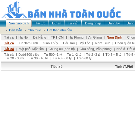
Sàn giao dịch
Tin tức
Dự án
Tư vấn
Đăng nhập
Đăng ký
Đăng 
Cần bán
Cho thuê
Tìm theo nhu cầu
Tất cả
|
Hà Nội
|
Đà Nẵng
|
TP HCM
|
Hải Phòng
|
An Giang
|
Nam Định
|
Chọn 
Tất cả
|
TP.Nam Định
|
Giao Thủy
|
Hải Hậu
|
Mỹ Lộc
|
Nam Trực
|
Chọn quận h
Tất cả
|
Mặt phố, Mặt tiền
|
Chung cư ,căn hộ
|
Cửa hàng, Văn phòng
|
Nhà ở, Đất 
Tất cả
|
Dưới 500 triệu
|
Từ 500 -1 tỷ
|
Từ 1 -2 tỷ
|
Từ 2 -3 tỷ
|
Từ 3 – 5 tỷ
|
Từ 5 –
|
Từ 20 - 30 tỷ
|
Từ 30 - 40 tỷ
|
Từ 40 - 60 tỷ
|
Trên 60 tỷ
Tiêu đề
Tỉnh /T.Phố