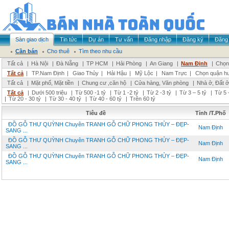
Sàn giao dịch
Tin tức
Dự án
Tư vấn
Đăng nhập
Đăng ký
Đăng 
Cần bán
Cho thuê
Tìm theo nhu cầu
Tất cả
|
Hà Nội
|
Đà Nẵng
|
TP HCM
|
Hải Phòng
|
An Giang
|
Nam Định
|
Chọn 
Tất cả
|
TP.Nam Định
|
Giao Thủy
|
Hải Hậu
|
Mỹ Lộc
|
Nam Trực
|
Chọn quận h
Tất cả
|
Mặt phố, Mặt tiền
|
Chung cư ,căn hộ
|
Cửa hàng, Văn phòng
|
Nhà ở, Đất ở
Tất cả
|
Dưới 500 triệu
|
Từ 500 -1 tỷ
|
Từ 1 -2 tỷ
|
Từ 2 -3 tỷ
|
Từ 3 – 5 tỷ
|
Từ 5 
|
Từ 20 - 30 tỷ
|
Từ 30 - 40 tỷ
|
Từ 40 - 60 tỷ
|
Trên 60 tỷ
Tiêu đề
Tỉnh /T.Phố
ĐỒ GỖ THƯ QUỲNH Chuyên TRANH GỖ CHỮ PHONG THỦY – ĐẸP-
Nam Định
SANG ...
ĐỒ GỖ THƯ QUỲNH Chuyên TRANH GỖ CHỮ PHONG THỦY – ĐẸP-
Nam Định
SANG ...
ĐỒ GỖ THƯ QUỲNH Chuyên TRANH GỖ CHỮ PHONG THỦY – ĐẸP-
Nam Định
SANG ...