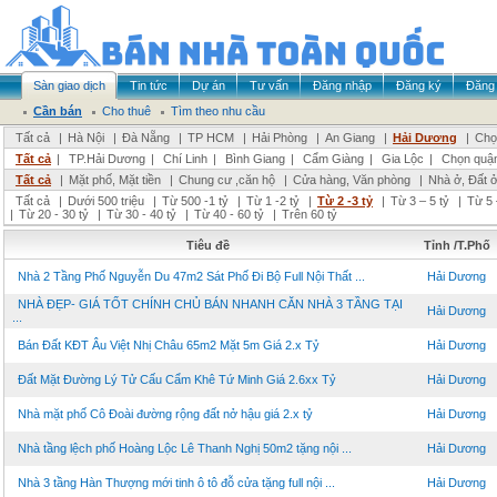
Sàn giao dịch
Tin tức
Dự án
Tư vấn
Đăng nhập
Đăng ký
Đăng 
Cần bán
Cho thuê
Tìm theo nhu cầu
Tất cả
|
Hà Nội
|
Đà Nẵng
|
TP HCM
|
Hải Phòng
|
An Giang
|
Hải Dương
|
Chọ
Tất cả
|
TP.Hải Dương
|
Chí Linh
|
Bình Giang
|
Cẩm Giàng
|
Gia Lộc
|
Chọn quậ
Tất cả
|
Mặt phố, Mặt tiền
|
Chung cư ,căn hộ
|
Cửa hàng, Văn phòng
|
Nhà ở, Đất 
Tất cả
|
Dưới 500 triệu
|
Từ 500 -1 tỷ
|
Từ 1 -2 tỷ
|
Từ 2 -3 tỷ
|
Từ 3 – 5 tỷ
|
Từ 5 
|
Từ 20 - 30 tỷ
|
Từ 30 - 40 tỷ
|
Từ 40 - 60 tỷ
|
Trên 60 tỷ
Tiêu đề
Tỉnh /T.Phố
Nhà 2 Tầng Phố Nguyễn Du 47m2 Sát Phố Đi Bộ Full Nội Thất ...
Hải Dương
NHÀ ĐẸP- GIÁ TỐT CHÍNH CHỦ BÁN NHANH CĂN NHÀ 3 TẦNG TẠI
Hải Dương
...
Bán Đất KĐT Âu Việt Nhị Châu 65m2 Mặt 5m Giá 2.x Tỷ
Hải Dương
Đất Mặt Đường Lý Tử Cấu Cẩm Khê Tứ Minh Giá 2.6xx Tỷ
Hải Dương
Nhà mặt phố Cô Đoài đường rộng đất nở hậu giá 2.x tỷ
Hải Dương
Nhà tầng lệch phố Hoàng Lộc Lê Thanh Nghị 50m2 tặng nội ...
Hải Dương
Nhà 3 tầng Hàn Thượng mới tinh ô tô đỗ cửa tặng full nội ...
Hải Dương