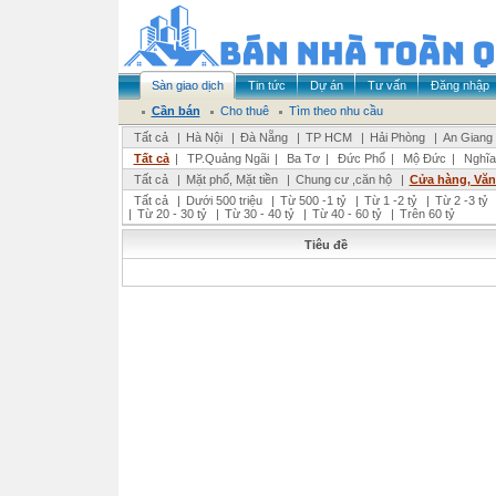
Sàn giao dịch
Tin tức
Dự án
Tư vấn
Đăng nhập
Cần bán
Cho thuê
Tìm theo nhu cầu
Tất cả
|
Hà Nội
|
Đà Nẵng
|
TP HCM
|
Hải Phòng
|
An Giang
Tất cả
|
TP.Quảng Ngãi
|
Ba Tơ
|
Đức Phổ
|
Mộ Đức
|
Nghĩa
Tất cả
|
Mặt phố, Mặt tiền
|
Chung cư ,căn hộ
|
Cửa hàng, Vă
Tất cả
|
Dưới 500 triệu
|
Từ 500 -1 tỷ
|
Từ 1 -2 tỷ
|
Từ 2 -3 tỷ
|
Từ 20 - 30 tỷ
|
Từ 30 - 40 tỷ
|
Từ 40 - 60 tỷ
|
Trên 60 tỷ
Tiêu đề