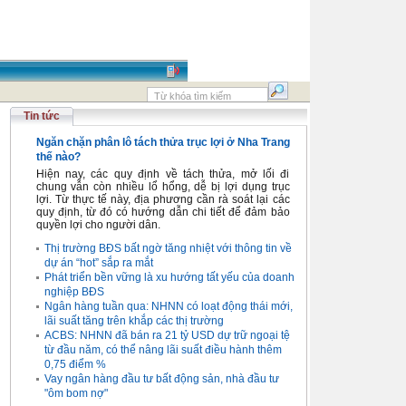
Tin tức
Ngăn chặn phân lô tách thửa trục lợi ở Nha Trang
thế nào?
Hiện nay, các quy định về tách thửa, mở lối đi
chung vẫn còn nhiều lổ hổng, dễ bị lợi dụng trục
lợi. Từ thực tế này, địa phương cần rà soát lại các
quy định, từ đó có hướng dẫn chi tiết để đảm bảo
quyền lợi cho người dân.
Thị trường BĐS bất ngờ tăng nhiệt với thông tin về
dự án “hot” sắp ra mắt
Phát triển bền vững là xu hướng tất yếu của doanh
nghiệp BĐS
Ngân hàng tuần qua: NHNN có loạt động thái mới,
lãi suất tăng trên khắp các thị trường
ACBS: NHNN đã bán ra 21 tỷ USD dự trữ ngoại tệ
từ đầu năm, có thể nâng lãi suất điều hành thêm
0,75 điểm %
Vay ngân hàng đầu tư bất động sản, nhà đầu tư
"ôm bom nợ"