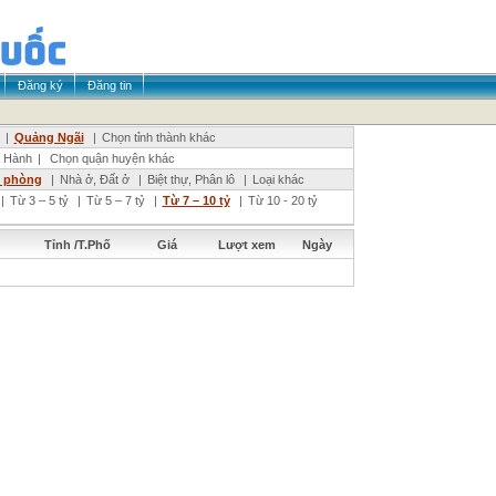
Đăng ký
Đăng tin
|
Quảng Ngãi
|
Chọn tỉnh thành khác
 Hành
|
Chọn quận huyện khác
n phòng
|
Nhà ở, Đất ở
|
Biệt thự, Phân lô
|
Loại khác
|
Từ 3 – 5 tỷ
|
Từ 5 – 7 tỷ
|
Từ 7 – 10 tỷ
|
Từ 10 - 20 tỷ
Tỉnh /T.Phố
Giá
Lượt xem
Ngày