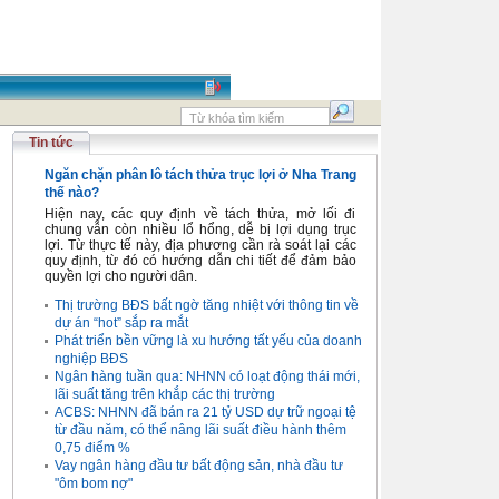
Tin tức
Ngăn chặn phân lô tách thửa trục lợi ở Nha Trang
thế nào?
Hiện nay, các quy định về tách thửa, mở lối đi
chung vẫn còn nhiều lổ hổng, dễ bị lợi dụng trục
lợi. Từ thực tế này, địa phương cần rà soát lại các
quy định, từ đó có hướng dẫn chi tiết để đảm bảo
quyền lợi cho người dân.
Thị trường BĐS bất ngờ tăng nhiệt với thông tin về
dự án “hot” sắp ra mắt
Phát triển bền vững là xu hướng tất yếu của doanh
nghiệp BĐS
Ngân hàng tuần qua: NHNN có loạt động thái mới,
lãi suất tăng trên khắp các thị trường
ACBS: NHNN đã bán ra 21 tỷ USD dự trữ ngoại tệ
từ đầu năm, có thể nâng lãi suất điều hành thêm
0,75 điểm %
Vay ngân hàng đầu tư bất động sản, nhà đầu tư
"ôm bom nợ"