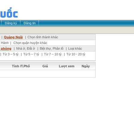
Đăng ký
Đăng tin
|
Quảng Ngãi
|
Chọn tỉnh thành khác
 Hành
|
Chọn quận huyện khác
n phòng
|
Nhà ở, Đất ở
|
Biệt thự, Phân lô
|
Loại khác
|
Từ 3 – 5 tỷ
|
Từ 5 – 7 tỷ
|
Từ 7 – 10 tỷ
|
Từ 10 - 20 tỷ
Tỉnh /T.Phố
Giá
Lượt xem
Ngày