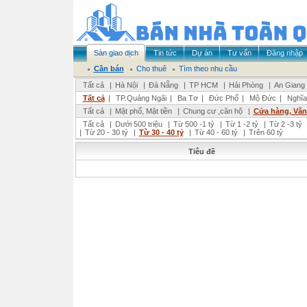
Sàn giao dịch
Tin tức
Dự án
Tư vấn
Đăng nhập
Cần bán
Cho thuê
Tìm theo nhu cầu
Tất cả
|
Hà Nội
|
Đà Nẵng
|
TP HCM
|
Hải Phòng
|
An Giang
Tất cả
|
TP.Quảng Ngãi
|
Ba Tơ
|
Đức Phổ
|
Mộ Đức
|
Nghĩa
Tất cả
|
Mặt phố, Mặt tiền
|
Chung cư ,căn hộ
|
Cửa hàng, Vă
Tất cả
|
Dưới 500 triệu
|
Từ 500 -1 tỷ
|
Từ 1 -2 tỷ
|
Từ 2 -3 tỷ
|
Từ 20 - 30 tỷ
|
Từ 30 - 40 tỷ
|
Từ 40 - 60 tỷ
|
Trên 60 tỷ
Tiêu đề