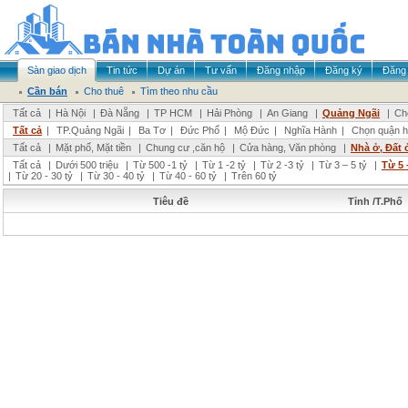
Sàn giao dịch
Tin tức
Dự án
Tư vấn
Đăng nhập
Đăng ký
Đăng 
Cần bán
Cho thuê
Tìm theo nhu cầu
Tất cả
|
Hà Nội
|
Đà Nẵng
|
TP HCM
|
Hải Phòng
|
An Giang
|
Quảng Ngãi
|
Ch
Tất cả
|
TP.Quảng Ngãi
|
Ba Tơ
|
Đức Phổ
|
Mộ Đức
|
Nghĩa Hành
|
Chọn quận 
Tất cả
|
Mặt phố, Mặt tiền
|
Chung cư ,căn hộ
|
Cửa hàng, Văn phòng
|
Nhà ở, Đất 
Tất cả
|
Dưới 500 triệu
|
Từ 500 -1 tỷ
|
Từ 1 -2 tỷ
|
Từ 2 -3 tỷ
|
Từ 3 – 5 tỷ
|
Từ 5 
|
Từ 20 - 30 tỷ
|
Từ 30 - 40 tỷ
|
Từ 40 - 60 tỷ
|
Trên 60 tỷ
Tiêu đề
Tỉnh /T.Phố