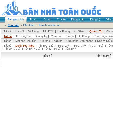
Sàn giao dịch
Tin tức
Dự án
Tư vấn
Đăng nhập
Đăng ký
Đăng 
Cần bán
Cho thuê
Tìm theo nhu cầu
Tất cả
|
Hà Nội
|
Đà Nẵng
|
TP HCM
|
Hải Phòng
|
An Giang
|
Quảng Trị
|
Chọn 
Tất cả
|
TP.Đông Hà
|
Quảng Trị
|
Cam Lộ
|
Cồn Cỏ
|
Đa Krông
|
Chọn quận huy
Tất cả
|
Mặt phố, Mặt tiền
|
Chung cư ,căn hộ
|
Cửa hàng, Văn phòng
|
Nhà ở, Đất ở
Tất cả
|
Dưới 500 triệu
|
Từ 500 -1 tỷ
|
Từ 1 -2 tỷ
|
Từ 2 -3 tỷ
|
Từ 3 – 5 tỷ
|
Từ 5
|
Từ 20 - 30 tỷ
|
Từ 30 - 40 tỷ
|
Từ 40 - 60 tỷ
|
Trên 60 tỷ
Tiêu đề
Tỉnh /T.Phố