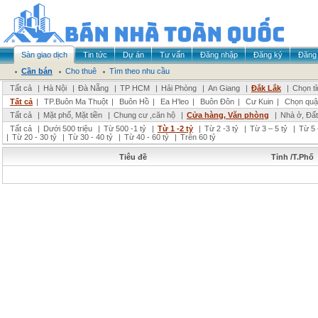
Sàn giao dịch
Tin tức
Dự án
Tư vấn
Đăng nhập
Đăng ký
Đăng 
Cần bán
Cho thuê
Tìm theo nhu cầu
Tất cả
|
Hà Nội
|
Đà Nẵng
|
TP HCM
|
Hải Phòng
|
An Giang
|
Đắk Lắk
|
Chọn t
Tất cả
|
TP.Buôn Ma Thuột
|
Buôn Hồ
|
Ea H'leo
|
Buôn Đôn
|
Cư Kuin
|
Chọn quậ
Tất cả
|
Mặt phố, Mặt tiền
|
Chung cư ,căn hộ
|
Cửa hàng, Văn phòng
|
Nhà ở, Đất
Tất cả
|
Dưới 500 triệu
|
Từ 500 -1 tỷ
|
Từ 1 -2 tỷ
|
Từ 2 -3 tỷ
|
Từ 3 – 5 tỷ
|
Từ 5 
|
Từ 20 - 30 tỷ
|
Từ 30 - 40 tỷ
|
Từ 40 - 60 tỷ
|
Trên 60 tỷ
Tiêu đề
Tỉnh /T.Phố