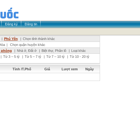
Đăng ký
Đăng tin
|
Phú Yên
|
Chọn tỉnh thành khác
Hòa
|
Chọn quận huyện khác
n phòng
|
Nhà ở, Đất ở
|
Biệt thự, Phân lô
|
Loại khác
|
Từ 3 – 5 tỷ
|
Từ 5 – 7 tỷ
|
Từ 7 – 10 tỷ
|
Từ 10 - 20 tỷ
Tỉnh /T.Phố
Giá
Lượt xem
Ngày