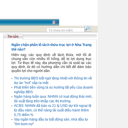
Tin tức
Ngăn chặn phân lô tách thửa trục lợi ở Nha Trang
thế nào?
Hiện nay, các quy định về tách thửa, mở lối đi
chung vẫn còn nhiều lổ hổng, dễ bị lợi dụng trục
lợi. Từ thực tế này, địa phương cần rà soát lại các
quy định, từ đó có hướng dẫn chi tiết để đảm bảo
quyền lợi cho người dân.
Thị trường BĐS bất ngờ tăng nhiệt với thông tin về
dự án “hot” sắp ra mắt
Phát triển bền vững là xu hướng tất yếu của doanh
nghiệp BĐS
Ngân hàng tuần qua: NHNN có loạt động thái mới,
lãi suất tăng trên khắp các thị trường
ACBS: NHNN đã bán ra 21 tỷ USD dự trữ ngoại tệ
từ đầu năm, có thể nâng lãi suất điều hành thêm
0,75 điểm %
Vay ngân hàng đầu tư bất động sản, nhà đầu tư
"ôm bom nợ"