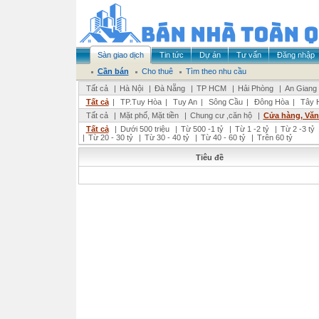
Sàn giao dịch
Tin tức
Dự án
Tư vấn
Đăng nhập
Cần bán
Cho thuê
Tìm theo nhu cầu
Tất cả
|
Hà Nội
|
Đà Nẵng
|
TP HCM
|
Hải Phòng
|
An Giang
Tất cả
|
TP.Tuy Hòa
|
Tuy An
|
Sông Cầu
|
Đông Hòa
|
Tây 
Tất cả
|
Mặt phố, Mặt tiền
|
Chung cư ,căn hộ
|
Cửa hàng, Vă
Tất cả
|
Dưới 500 triệu
|
Từ 500 -1 tỷ
|
Từ 1 -2 tỷ
|
Từ 2 -3 tỷ
|
Từ 20 - 30 tỷ
|
Từ 30 - 40 tỷ
|
Từ 40 - 60 tỷ
|
Trên 60 tỷ
Tiêu đề