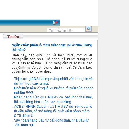
Tin tức
Ngăn chặn phân lô tách thửa trục lợi ở Nha Trang
thế nào?
Hiện nay, các quy định về tách thửa, mở lối đi
chung vẫn còn nhiều lổ hổng, dễ bị lợi dụng trục
lợi. Từ thực tế này, địa phương cần rà soát lại các
quy định, từ đó có hướng dẫn chi tiết để đảm bảo
quyền lợi cho người dân.
Thị trường BĐS bất ngờ tăng nhiệt với thông tin về
dự án “hot” sắp ra mắt
Phát triển bền vững là xu hướng tất yếu của doanh
nghiệp BĐS
Ngân hàng tuần qua: NHNN có loạt động thái mới,
lãi suất tăng trên khắp các thị trường
ACBS: NHNN đã bán ra 21 tỷ USD dự trữ ngoại tệ
từ đầu năm, có thể nâng lãi suất điều hành thêm
0,75 điểm %
Vay ngân hàng đầu tư bất động sản, nhà đầu tư
"ôm bom nợ"