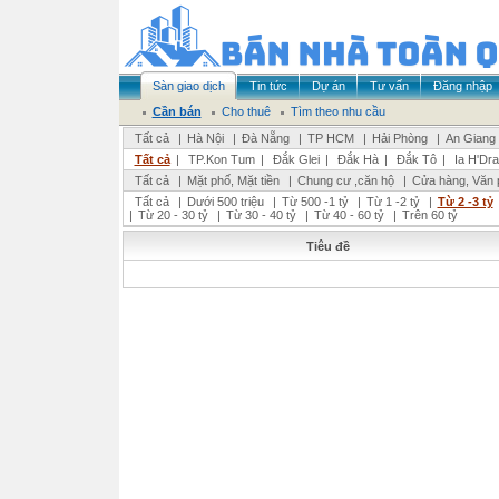
Sàn giao dịch
Tin tức
Dự án
Tư vấn
Đăng nhập
Cần bán
Cho thuê
Tìm theo nhu cầu
Tất cả
|
Hà Nội
|
Đà Nẵng
|
TP HCM
|
Hải Phòng
|
An Giang
Tất cả
|
TP.Kon Tum
|
Đắk Glei
|
Đắk Hà
|
Đắk Tô
|
Ia H'Dra
Tất cả
|
Mặt phố, Mặt tiền
|
Chung cư ,căn hộ
|
Cửa hàng, Văn 
Tất cả
|
Dưới 500 triệu
|
Từ 500 -1 tỷ
|
Từ 1 -2 tỷ
|
Từ 2 -3 tỷ
|
Từ 20 - 30 tỷ
|
Từ 30 - 40 tỷ
|
Từ 40 - 60 tỷ
|
Trên 60 tỷ
Tiêu đề