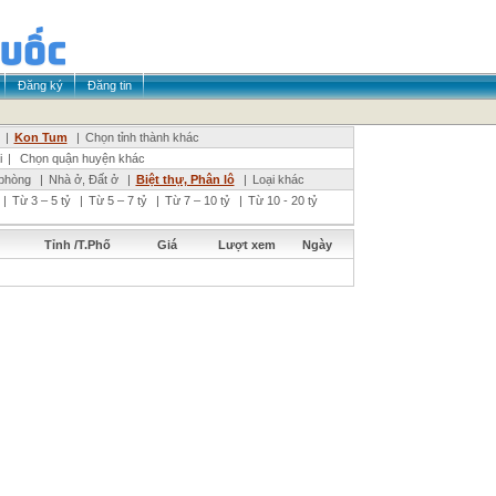
Đăng ký
Đăng tin
|
Kon Tum
|
Chọn tỉnh thành khác
i
|
Chọn quận huyện khác
phòng
|
Nhà ở, Đất ở
|
Biệt thự, Phân lô
|
Loại khác
|
Từ 3 – 5 tỷ
|
Từ 5 – 7 tỷ
|
Từ 7 – 10 tỷ
|
Từ 10 - 20 tỷ
Tỉnh /T.Phố
Giá
Lượt xem
Ngày