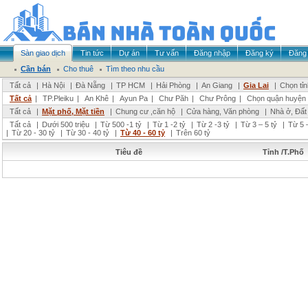
Sàn giao dịch
Tin tức
Dự án
Tư vấn
Đăng nhập
Đăng ký
Đăng 
Cần bán
Cho thuê
Tìm theo nhu cầu
Tất cả
|
Hà Nội
|
Đà Nẵng
|
TP HCM
|
Hải Phòng
|
An Giang
|
Gia Lai
|
Chọn tỉ
Tất cả
|
TP.Pleiku
|
An Khê
|
Ayun Pa
|
Chư Păh
|
Chư Prông
|
Chọn quận huyện
Tất cả
|
Mặt phố, Mặt tiền
|
Chung cư ,căn hộ
|
Cửa hàng, Văn phòng
|
Nhà ở, Đất
Tất cả
|
Dưới 500 triệu
|
Từ 500 -1 tỷ
|
Từ 1 -2 tỷ
|
Từ 2 -3 tỷ
|
Từ 3 – 5 tỷ
|
Từ 5 –
|
Từ 20 - 30 tỷ
|
Từ 30 - 40 tỷ
|
Từ 40 - 60 tỷ
|
Trên 60 tỷ
Tiêu đề
Tỉnh /T.Phố