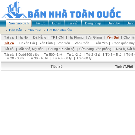
Sàn giao dịch
Tin tức
Dự án
Tư vấn
Đăng nhập
Đăng ký
Đăng 
Cần bán
Cho thuê
Tìm theo nhu cầu
Tất cả
|
Hà Nội
|
Đà Nẵng
|
TP HCM
|
Hải Phòng
|
An Giang
|
Yên Bái
|
Chọn tỉ
Tất cả
|
TP.Yên Bái
|
Yên Bình
|
Văn Yên
|
Văn Chấn
|
Trấn Yên
|
Chọn quận huy
Tất cả
|
Mặt phố, Mặt tiền
|
Chung cư ,căn hộ
|
Cửa hàng, Văn phòng
|
Nhà ở, Đất ở
Tất cả
|
Dưới 500 triệu
|
Từ 500 -1 tỷ
|
Từ 1 -2 tỷ
|
Từ 2 -3 tỷ
|
Từ 3 – 5 tỷ
|
Từ 5 –
|
Từ 20 - 30 tỷ
|
Từ 30 - 40 tỷ
|
Từ 40 - 60 tỷ
|
Trên 60 tỷ
Tiêu đề
Tỉnh /T.Phố