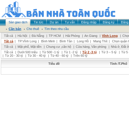
Sàn giao dịch
Tin tức
Dự án
Tư vấn
Đăng nhập
Đăng ký
Đăng 
Cần bán
Cho thuê
Tìm theo nhu cầu
Tất cả
|
Hà Nội
|
Đà Nẵng
|
TP HCM
|
Hải Phòng
|
An Giang
|
Vĩnh Long
|
Chọn
Tất cả
|
TP.Vĩnh Long
|
Bình Minh
|
Bình Tân
|
Long Hồ
|
Mang Thít
|
Chọn quận 
Tất cả
|
Mặt phố, Mặt tiền
|
Chung cư ,căn hộ
|
Cửa hàng, Văn phòng
|
Nhà ở, Đất ở
Tất cả
|
Dưới 500 triệu
|
Từ 500 -1 tỷ
|
Từ 1 -2 tỷ
|
Từ 2 -3 tỷ
|
Từ 3 – 5 tỷ
|
Từ 5 
|
Từ 20 - 30 tỷ
|
Từ 30 - 40 tỷ
|
Từ 40 - 60 tỷ
|
Trên 60 tỷ
Tiêu đề
Tỉnh /T.Phố