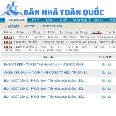
Sàn giao dịch
Tin tức
Dự án
Tư vấn
Đăng nhập
Đăng ký
Đăng 
Cần bán
Cho thuê
Tìm theo nhu cầu
Tất cả
|
Hà Nội
|
Đà Nẵng
|
TP HCM
|
Hải Phòng
|
An Giang
|
Sơn La
|
Chọn tỉ
Tất cả
|
TP.Sơn La
|
Bắc Yên
|
Mai Sơn
|
Mộc Châu
|
Mường La
|
Chọn quận huy
Tất cả
|
Mặt phố, Mặt tiền
|
Chung cư ,căn hộ
|
Cửa hàng, Văn phòng
|
Nhà ở, Đất 
Tất cả
|
Dưới 500 triệu
|
Từ 500 -1 tỷ
|
Từ 1 -2 tỷ
|
Từ 2 -3 tỷ
|
Từ 3 – 5 tỷ
|
Từ 5 
|
Từ 20 - 30 tỷ
|
Từ 30 - 40 tỷ
|
Từ 40 - 60 tỷ
|
Trên 60 tỷ
Tiêu đề
Tỉnh /T.Phố
BÁN ĐẤT ĐẸP – TRUNG TÂM HÀNH CHÍNH MỚI MỘC CHÂU
Sơn La
CHÍNH CHỦ BÁN NHÀ CẤP 4 – PHƯỜNG TÔ HIỆU, TP. SƠN LA
Sơn La
Bán nhà DT 150m2 - P. Mộc Sơn - Tiềm năng nghỉ dưỡng - Đầu ...
Sơn La
Bán nhà DT 150m2 - P. Mộc Sơn - Tiềm năng nghỉ dưỡng - Đầu ...
Sơn La
Bán nhà DT 150m2 - P. Mộc Sơn - Tiềm năng nghỉ dưỡng - Đầu ...
Sơn La