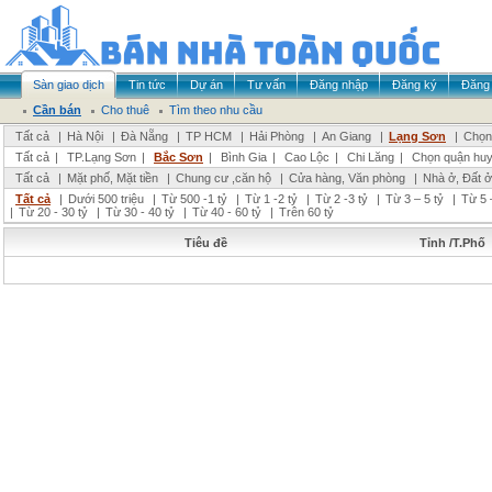
Sàn giao dịch
Tin tức
Dự án
Tư vấn
Đăng nhập
Đăng ký
Đăng 
Cần bán
Cho thuê
Tìm theo nhu cầu
Tất cả
|
Hà Nội
|
Đà Nẵng
|
TP HCM
|
Hải Phòng
|
An Giang
|
Lạng Sơn
|
Chọn 
Tất cả
|
TP.Lạng Sơn
|
Bắc Sơn
|
Bình Gia
|
Cao Lộc
|
Chi Lăng
|
Chọn quận hu
Tất cả
|
Mặt phố, Mặt tiền
|
Chung cư ,căn hộ
|
Cửa hàng, Văn phòng
|
Nhà ở, Đất ở
Tất cả
|
Dưới 500 triệu
|
Từ 500 -1 tỷ
|
Từ 1 -2 tỷ
|
Từ 2 -3 tỷ
|
Từ 3 – 5 tỷ
|
Từ 5 
|
Từ 20 - 30 tỷ
|
Từ 30 - 40 tỷ
|
Từ 40 - 60 tỷ
|
Trên 60 tỷ
Tiêu đề
Tỉnh /T.Phố