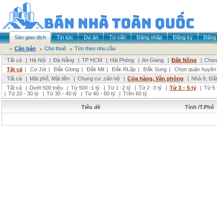
Sàn giao dịch
Tin tức
Dự án
Tư vấn
Đăng nhập
Đăng ký
Đăng 
Cần bán
Cho thuê
Tìm theo nhu cầu
Tất cả
|
Hà Nội
|
Đà Nẵng
|
TP HCM
|
Hải Phòng
|
An Giang
|
Đắk Nông
|
Chọn 
Tất cả
|
Cư Jút
|
Đắk Glong
|
Đắk Mil
|
Đắk RLấp
|
Đắk Song
|
Chọn quận huyện
Tất cả
|
Mặt phố, Mặt tiền
|
Chung cư ,căn hộ
|
Cửa hàng, Văn phòng
|
Nhà ở, Đất
Tất cả
|
Dưới 500 triệu
|
Từ 500 -1 tỷ
|
Từ 1 -2 tỷ
|
Từ 2 -3 tỷ
|
Từ 3 – 5 tỷ
|
Từ 5 
|
Từ 20 - 30 tỷ
|
Từ 30 - 40 tỷ
|
Từ 40 - 60 tỷ
|
Trên 60 tỷ
Tiêu đề
Tỉnh /T.Phố