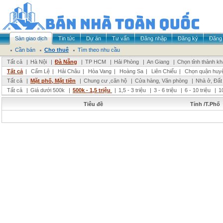
Sàn giao dịch
Tin tức
Dự án
Tư vấn
Đăng nhập
Đăng ký
Đăng 
Cần bán
Cho thuê
Tìm theo nhu cầu
Tất cả
|
Hà Nội
|
Đà Nẵng
|
TP HCM
|
Hải Phòng
|
An Giang
|
Chọn tỉnh thành k
Tất cả
|
Cẩm Lệ
|
Hải Châu
|
Hòa Vang
|
Hoàng Sa
|
Liên Chiểu
|
Chọn quận huy
Tất cả
|
Mặt phố, Mặt tiền
|
Chung cư ,căn hộ
|
Cửa hàng, Văn phòng
|
Nhà ở, Đất
Tất cả
|
Giá dưới 500k
|
500k - 1,5 triệu
|
1,5 - 3 triệu
|
3 - 6 triệu
|
6 - 10 triệu
|
1
Tiêu đề
Tỉnh /T.Phố