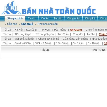
Sàn giao dịch
Tin tức
Dự án
Tư vấn
Đăng nhập
Đăng ký
Đăng 
Cần bán
Cho thuê
Tìm theo nhu cầu
Tất cả
|
Hà Nội
|
Đà Nẵng
|
TP HCM
|
Hải Phòng
|
An Giang
|
Chọn tỉnh thành k
Tất cả
|
TP.Long Xuyên
|
TP.Long Xuyên
|
Tân Châu
|
Chợ Mới
|
An Phú
|
Châu 
Tất cả
|
Mặt phố, Mặt tiền
|
Chung cư ,căn hộ
|
Cửa hàng, Văn phòng
|
Nhà ở, Đất ở
Tất cả
|
Giá dưới 500k
|
500k - 1,5 triệu
|
1,5 - 3 triệu
|
3 - 6 triệu
|
6 - 10 triệu
|
10
Tiêu đề
Tỉnh /T.Phố