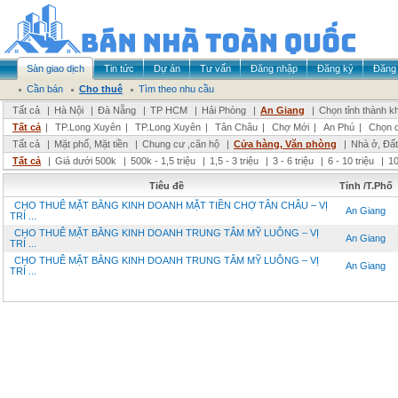
Sàn giao dịch
Tin tức
Dự án
Tư vấn
Đăng nhập
Đăng ký
Đăng 
Cần bán
Cho thuê
Tìm theo nhu cầu
Tất cả
|
Hà Nội
|
Đà Nẵng
|
TP HCM
|
Hải Phòng
|
An Giang
|
Chọn tỉnh thành k
Tất cả
|
TP.Long Xuyên
|
TP.Long Xuyên
|
Tân Châu
|
Chợ Mới
|
An Phú
|
Chọn 
Tất cả
|
Mặt phố, Mặt tiền
|
Chung cư ,căn hộ
|
Cửa hàng, Văn phòng
|
Nhà ở, Đất
Tất cả
|
Giá dưới 500k
|
500k - 1,5 triệu
|
1,5 - 3 triệu
|
3 - 6 triệu
|
6 - 10 triệu
|
10
Tiêu đề
Tỉnh /T.Phố
CHO THUÊ MẶT BẰNG KINH DOANH MẶT TIỀN CHỢ TÂN CHÂU – VỊ
An Giang
TRÍ ...
CHO THUÊ MẶT BẰNG KINH DOANH TRUNG TÂM MỸ LUÔNG – VỊ
An Giang
TRÍ ...
CHO THUÊ MẶT BẰNG KINH DOANH TRUNG TÂM MỸ LUÔNG – VỊ
An Giang
TRÍ ...