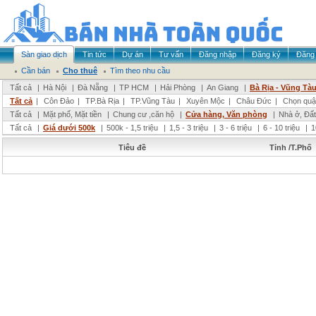
Sàn giao dịch
Tin tức
Dự án
Tư vấn
Đăng nhập
Đăng ký
Đăng 
Cần bán
Cho thuê
Tìm theo nhu cầu
Tất cả
|
Hà Nội
|
Đà Nẵng
|
TP HCM
|
Hải Phòng
|
An Giang
|
Bà Rịa - Vũng Tà
Tất cả
|
Côn Đảo
|
TP.Bà Rịa
|
TP.Vũng Tàu
|
Xuyên Mộc
|
Châu Đức
|
Chọn quậ
Tất cả
|
Mặt phố, Mặt tiền
|
Chung cư ,căn hộ
|
Cửa hàng, Văn phòng
|
Nhà ở, Đất
Tất cả
|
Giá dưới 500k
|
500k - 1,5 triệu
|
1,5 - 3 triệu
|
3 - 6 triệu
|
6 - 10 triệu
|
1
Tiêu đề
Tỉnh /T.Phố