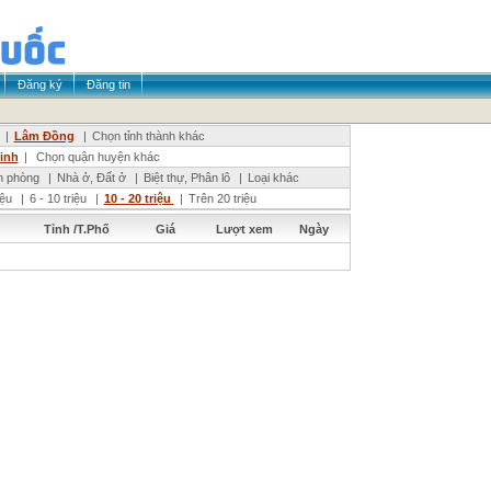
Đăng ký
Đăng tin
|
Lâm Đồng
|
Chọn tỉnh thành khác
Linh
|
Chọn quận huyện khác
n phòng
|
Nhà ở, Đất ở
|
Biệt thự, Phân lô
|
Loại khác
riệu
|
6 - 10 triệu
|
10 - 20 triệu
|
Trên 20 triệu
Tỉnh /T.Phố
Giá
Lượt xem
Ngày