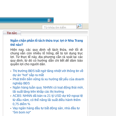
Tin tức
Ngăn chặn phân lô tách thửa trục lợi ở Nha Trang
thế nào?
Hiện nay, các quy định về tách thửa, mở lối đi
chung vẫn còn nhiều lổ hổng, dễ bị lợi dụng trục
lợi. Từ thực tế này, địa phương cần rà soát lại các
quy định, từ đó có hướng dẫn chi tiết để đảm bảo
quyền lợi cho người dân.
Thị trường BĐS bất ngờ tăng nhiệt với thông tin về
dự án “hot” sắp ra mắt
Phát triển bền vững là xu hướng tất yếu của doanh
nghiệp BĐS
Ngân hàng tuần qua: NHNN có loạt động thái mới,
lãi suất tăng trên khắp các thị trường
ACBS: NHNN đã bán ra 21 tỷ USD dự trữ ngoại tệ
từ đầu năm, có thể nâng lãi suất điều hành thêm
0,75 điểm %
Vay ngân hàng đầu tư bất động sản, nhà đầu tư
"ôm bom nợ"