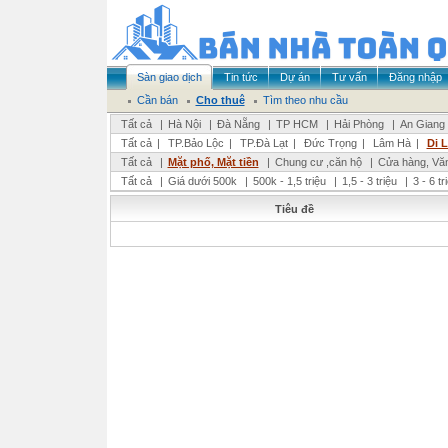
Sàn giao dịch
Tin tức
Dự án
Tư vấn
Đăng nhập
Cần bán
Cho thuê
Tìm theo nhu cầu
Tất cả
|
Hà Nội
|
Đà Nẵng
|
TP HCM
|
Hải Phòng
|
An Giang
Tất cả
|
TP.Bảo Lộc
|
TP.Đà Lạt
|
Đức Trọng
|
Lâm Hà
|
Di 
Tất cả
|
Mặt phố, Mặt tiền
|
Chung cư ,căn hộ
|
Cửa hàng, Vă
Tất cả
|
Giá dưới 500k
|
500k - 1,5 triệu
|
1,5 - 3 triệu
|
3 - 6 t
Tiêu đề