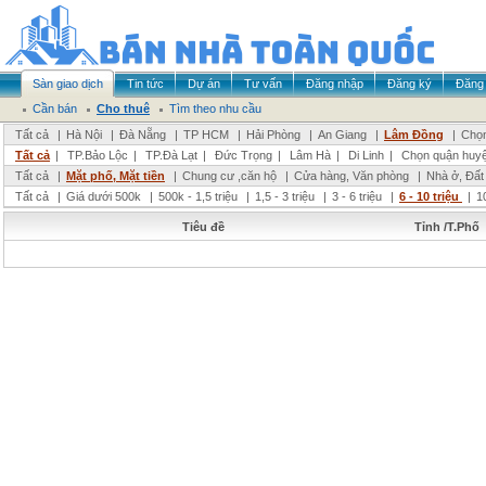
Sàn giao dịch
Tin tức
Dự án
Tư vấn
Đăng nhập
Đăng ký
Đăng 
Cần bán
Cho thuê
Tìm theo nhu cầu
Tất cả
|
Hà Nội
|
Đà Nẵng
|
TP HCM
|
Hải Phòng
|
An Giang
|
Lâm Đồng
|
Chọn
Tất cả
|
TP.Bảo Lộc
|
TP.Đà Lạt
|
Đức Trọng
|
Lâm Hà
|
Di Linh
|
Chọn quận huy
Tất cả
|
Mặt phố, Mặt tiền
|
Chung cư ,căn hộ
|
Cửa hàng, Văn phòng
|
Nhà ở, Đất
Tất cả
|
Giá dưới 500k
|
500k - 1,5 triệu
|
1,5 - 3 triệu
|
3 - 6 triệu
|
6 - 10 triệu
|
1
Tiêu đề
Tỉnh /T.Phố