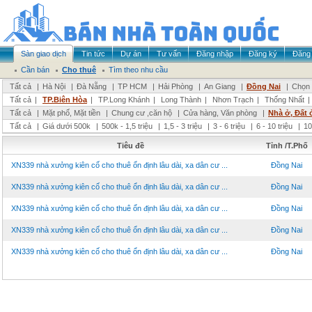
Sàn giao dịch
Tin tức
Dự án
Tư vấn
Đăng nhập
Đăng ký
Đăng 
Cần bán
Cho thuê
Tìm theo nhu cầu
Tất cả
|
Hà Nội
|
Đà Nẵng
|
TP HCM
|
Hải Phòng
|
An Giang
|
Đồng Nai
|
Chọn 
Tất cả
|
TP.Biên Hòa
|
TP.Long Khánh
|
Long Thành
|
Nhơn Trạch
|
Thống Nhất
|
Tất cả
|
Mặt phố, Mặt tiền
|
Chung cư ,căn hộ
|
Cửa hàng, Văn phòng
|
Nhà ở, Đất 
Tất cả
|
Giá dưới 500k
|
500k - 1,5 triệu
|
1,5 - 3 triệu
|
3 - 6 triệu
|
6 - 10 triệu
|
10
Tiêu đề
Tỉnh /T.Phố
XN339 nhà xưởng kiên cố cho thuê ổn định lâu dài, xa dân cư ...
Đồng Nai
XN339 nhà xưởng kiên cố cho thuê ổn định lâu dài, xa dân cư ...
Đồng Nai
XN339 nhà xưởng kiên cố cho thuê ổn định lâu dài, xa dân cư ...
Đồng Nai
XN339 nhà xưởng kiên cố cho thuê ổn định lâu dài, xa dân cư ...
Đồng Nai
XN339 nhà xưởng kiên cố cho thuê ổn định lâu dài, xa dân cư ...
Đồng Nai