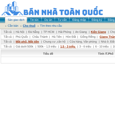
Sàn giao dịch
Tin tức
Dự án
Tư vấn
Đăng nhập
Đăng ký
Đăng 
Cần bán
Cho thuê
Tìm theo nhu cầu
Tất cả
|
Hà Nội
|
Đà Nẵng
|
TP HCM
|
Hải Phòng
|
An Giang
|
Kiên Giang
|
Chọ
Tất cả
|
Phú Quốc
|
Châu Thành
|
Hà Tiên
|
Hòn Đất
|
Giồng Riềng
|
Giang Thà
Tất cả
|
Mặt phố, Mặt tiền
|
Chung cư ,căn hộ
|
Cửa hàng, Văn phòng
|
Nhà ở, Đất
Tất cả
|
Giá dưới 500k
|
500k - 1,5 triệu
|
1,5 - 3 triệu
|
3 - 6 triệu
|
6 - 10 triệu
|
1
Tiêu đề
Tỉnh /T.Phố