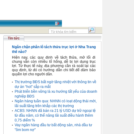
Tin tức
Ngăn chặn phân lô tách thửa trục lợi ở Nha Trang
thế nào?
Hiện nay, các quy định về tách thửa, mở lối đi
chung vẫn còn nhiều lổ hổng, dễ bị lợi dụng trục
lợi. Từ thực tế này, địa phương cần rà soát lại các
quy định, từ đó có hướng dẫn chi tiết để đảm bảo
quyền lợi cho người dân.
Thị trường BĐS bất ngờ tăng nhiệt với thông tin về
dự án “hot” sắp ra mắt
Phát triển bền vững là xu hướng tất yếu của doanh
nghiệp BĐS
Ngân hàng tuần qua: NHNN có loạt động thái mới,
lãi suất tăng trên khắp các thị trường
ACBS: NHNN đã bán ra 21 tỷ USD dự trữ ngoại tệ
từ đầu năm, có thể nâng lãi suất điều hành thêm
0,75 điểm %
Vay ngân hàng đầu tư bất động sản, nhà đầu tư
"ôm bom nợ"