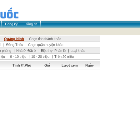
Đăng ký
Đăng tin
|
Quảng Ninh
|
Chọn tỉnh thành khác
í
|
Đông Triều
|
Chọn quận huyện khác
n phòng
|
Nhà ở, Đất ở
|
Biệt thự, Phân lô
|
Loại khác
triệu
|
6 - 10 triệu
|
10 - 20 triệu
|
Trên 20 triệu
Tỉnh /T.Phố
Giá
Lượt xem
Ngày