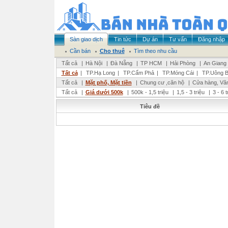
Sàn giao dịch
Tin tức
Dự án
Tư vấn
Đăng nhập
Cần bán
Cho thuê
Tìm theo nhu cầu
Tất cả
|
Hà Nội
|
Đà Nẵng
|
TP HCM
|
Hải Phòng
|
An Giang
Tất cả
|
TP.Hạ Long
|
TP.Cẩm Phả
|
TP.Móng Cái
|
TP.Uông B
Tất cả
|
Mặt phố, Mặt tiền
|
Chung cư ,căn hộ
|
Cửa hàng, Vă
Tất cả
|
Giá dưới 500k
|
500k - 1,5 triệu
|
1,5 - 3 triệu
|
3 - 6 
Tiêu đề