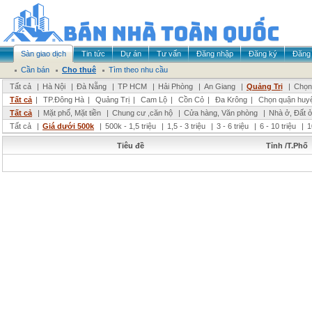
Sàn giao dịch
Tin tức
Dự án
Tư vấn
Đăng nhập
Đăng ký
Đăng 
Cần bán
Cho thuê
Tìm theo nhu cầu
Tất cả
|
Hà Nội
|
Đà Nẵng
|
TP HCM
|
Hải Phòng
|
An Giang
|
Quảng Trị
|
Chọn 
Tất cả
|
TP.Đông Hà
|
Quảng Trị
|
Cam Lộ
|
Cồn Cỏ
|
Đa Krông
|
Chọn quận huy
Tất cả
|
Mặt phố, Mặt tiền
|
Chung cư ,căn hộ
|
Cửa hàng, Văn phòng
|
Nhà ở, Đất 
Tất cả
|
Giá dưới 500k
|
500k - 1,5 triệu
|
1,5 - 3 triệu
|
3 - 6 triệu
|
6 - 10 triệu
|
1
Tiêu đề
Tỉnh /T.Phố